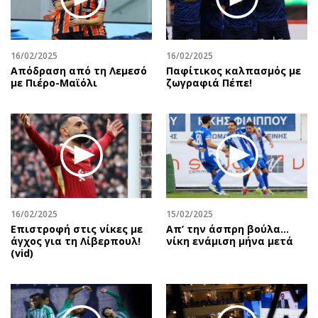
16/02/2025
16/02/2025
Απόδραση από τη Λεμεσό
Παφίτικος καλπασμός με
με Πιέρο-Μαϊόλι
ζωγραφιά Πέπε!
16/02/2025
15/02/2025
Επιστροφή στις νίκες με
Απ’ την άσπρη βούλα…
άγχος για τη Λίβερπουλ!
νίκη ενάμιση μήνα μετά
(vid)