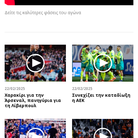
Αθλητισμός
Geek
Δείτε τις καλύτερες φάσεις του αγώνα
Κύπρος
Νέα
Ελλάδα
Κινητά-tablets
Διεθνή
Social
Κληρώσεις Allwyn
Αυτοκίνηση
Οικονομική
Αφιερώματα
Οικονομία
Πολιτική
Real Estate
Οικονομία
Επιχειρήσεις
Γενικά
Αγορές
Αναδρομές
22/02/2025
22/02/2025
Χαρακίρι για την
Συνεχίζει την καταδίωξη
Money Review
Πρόσωπα
Άρσεναλ, πανηγύρια για
η ΑΕΚ
AstroBank Properties
Περιβάλλον
τη Λίβερπουλ
Trends
Good Life
Ενέργεια
Γυναίκα
Ναυτιλία
Showbiz