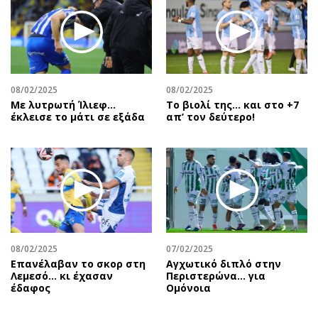
08/02/2025
08/02/2025
Με λυτρωτή Ίλιεφ…
Το βιολί της… και στο +7
έκλεισε το μάτι σε εξάδα
απ’ τον δεύτερο!
08/02/2025
07/02/2025
Επανέλαβαν το σκορ στη
Αγχωτικό διπλό στην
Λεμεσό… κι έχασαν
Περιστερώνα… για
έδαφος
Ομόνοια