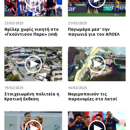
Περιβάλλον
Ταξίδια
Ελλάδα
Συνταγές
Κόσμος
Έξοδος
22/02/2025
21/02/2025
Παράξενα
Media
Θρίλερ χωρίς νικητή στο
Παγωμάρα μεσ' την
«Γκούντισον Παρκ» (vid)
παγωνιά για τον ΑΠΟΕΛ
Πολιτισμός
Εκπομπές
Σινεμά
Wine routes
Θέατρο-Χορός
Podcasts
Μουσική
Uncut
Εικαστικά
Προσφορές
Βιβλίο
Προσωπικότητες στην ''Κ''
Χειρόγραφα
Επιστολές
19/02/2025
16/02/2025
Στοιχειωμένη πολιτεία η
Νομιμοποιούν τις
Κρατική Eκθεση
παρανομίες στο Λατσί