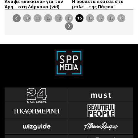
Άναψε «κόκκινο» για τον
Η ρουλέτα έκατσε στο
Άρη… στη Λάρνακα (vid)
μπλε… της Πάφου!
10
11
12
13
14
15
16
17
18
19