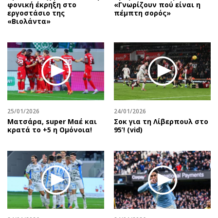
φονική έκρηξη στο
«Γνωρίζουν πού είναι η
εργοστάσιο της
πέμπτη σορός»
«Βιολάντα»
25/01/2026
24/01/2026
Mατσάρα, super Μαέ και
Σοκ για τη Λίβερπουλ στο
κρατά το +5 η Ομόνοια!
95’! (vid)