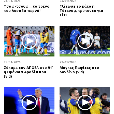
24/01/2026
24/01/2026
Τσαφ-τσουφ… το τρένο
Γλίτωσε το κάζο η
του Λοσάδα περνά!
Τότεναμ, τρίποντο για
Σίτι
23/01/2026
22/01/2026
Σόκαρε τον ΑΠΟΕΛ στο 91’
Μάγκες Παφίτες στο
η Ομόνοια Αραδίππου
Λονδίνο (vid)
(vid)