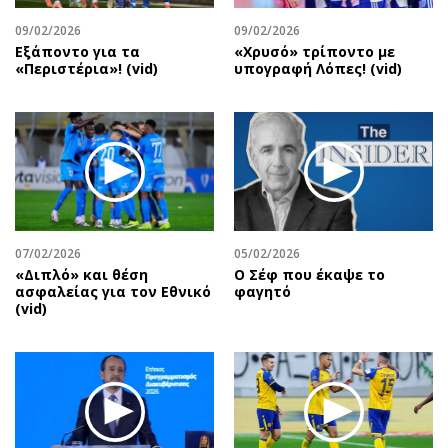
Περιβάλλον
Ταξίδια
09/02/2026
09/02/2026
Ελλάδα
Συνταγές
Εξάποντο για τα
«Χρυσό» τρίποντο με
Κόσμος
Έξοδος
«Περιστέρια»! (vid)
υπογραφή Λόπες! (vid)
Παράξενα
Media
Πολιτισμός
Εκπομπές
Σινεμά
Wine routes
Θέατρο-Χορός
Podcasts
Μουσική
Uncut
Εικαστικά
Προσφορές
07/02/2026
05/02/2026
Βιβλίο
Προσωπικότητες στην ''Κ''
«Διπλό» και θέση
Ο Σέφ που έκαψε το
ασφαλείας για τον Εθνικό
φαγητό
Χειρόγραφα
Επιστολές
(vid)