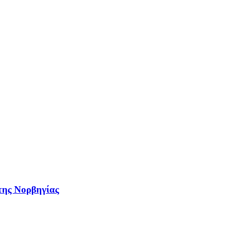
 της Νορβηγίας