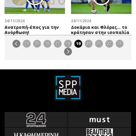
24/11/2024
24/11/2024
Ανατροπή-έπος για την
Δοκάρια και Φλόρες… το
Ανόρθωση!
κράτησαν στην ισοπαλία
14
15
16
17
18
19
20
21
22
23