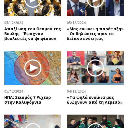
Περιβάλλον
Ταξίδια
Ελλάδα
Συνταγές
Κόσμος
Έξοδος
05/12/2024
05/12/2024
Παράξενα
Media
Απαξίωση του Θεσμού της
«Μας ενώνει η παράταξη»
Βουλής - Έψαχναν
- Οι δηλώσεις πριν το
Πολιτισμός
Εκπομπές
βουλευτές να ψηφίσουν
δείπνο ενότητας
Σινεμά
Wine routes
Θέατρο-Χορός
Podcasts
Μουσική
Uncut
Εικαστικά
Προσφορές
Βιβλίο
Προσωπικότητες στην ''Κ''
Χειρόγραφα
Επιστολές
05/12/2024
04/12/2024
ΗΠΑ: Σεισμός 7 Ρίχτερ
«Τα ψηλά ενοίκια μας
στην Καλιφόρνια
διώχνουν από τη Λεμεσό»