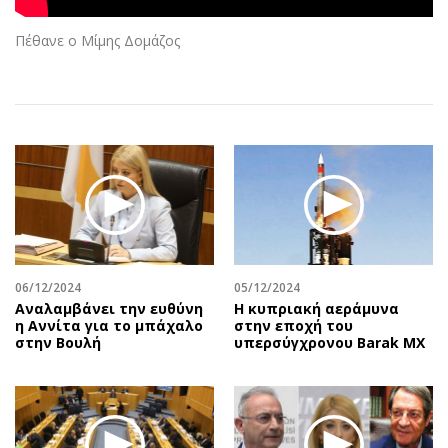
Αθλητισμός
Geek
Πέθανε ο Μίμης Δομάζος
Κύπρος
Νέα
Ελλάδα
Κινητά-tablets
Διεθνή
Social
Κληρώσεις Allwyn
Αυτοκίνηση
Οικονομική
Αφιερώματα
Οικονομία
Πολιτική
Real Estate
Οικονομία
Επιχειρήσεις
Γενικά
Αγορές
Αναδρομές
06/12/2024
05/12/2024
Αναλαμβάνει την ευθύνη
Η κυπριακή αεράμυνα
Money Review
Πρόσωπα
η Αννίτα για το μπάχαλο
στην εποχή του
AstroBank Properties
Περιβάλλον
στην Βουλή
υπερσύγχρονου Barak MX
Trends
Good Life
Ενέργεια
Γυναίκα
Ναυτιλία
Showbiz