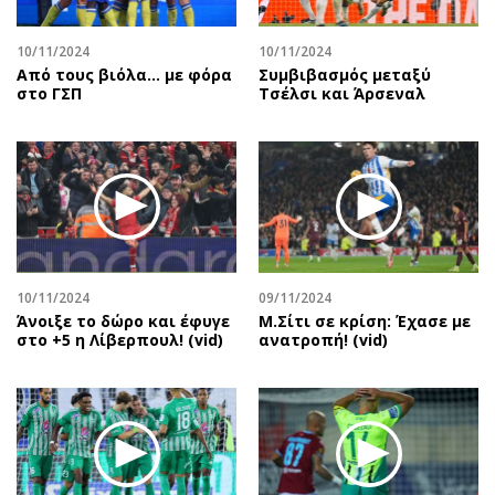
10/11/2024
10/11/2024
Από τους βιόλα... με φόρα
Συμβιβασμός μεταξύ
στο ΓΣΠ
Τσέλσι και Άρσεναλ
10/11/2024
09/11/2024
Άνοιξε το δώρο και έφυγε
Μ.Σίτι σε κρίση: Έχασε με
στο +5 η Λίβερπουλ! (vid)
ανατροπή! (vid)