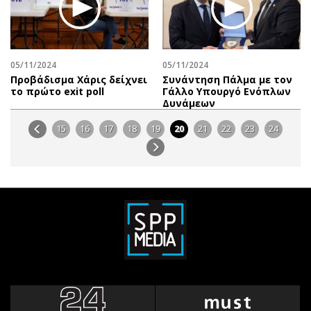
05/11/2024
05/11/2024
Προβάδισμα Χάρις δείχνει
Συνάντηση Πάλμα με τον
το πρώτο exit poll
Γάλλο Υπουργό Ενόπλων
Δυνάμεων
15
16
17
18
19
20
21
22
23
24