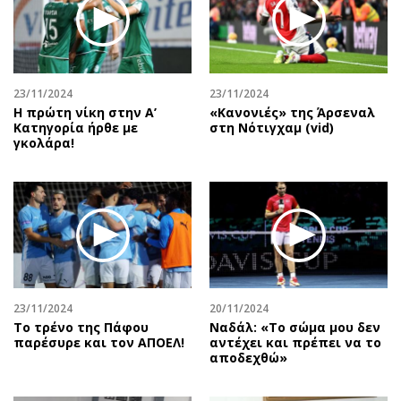
Περιβάλλον
Ταξίδια
Ελλάδα
Συνταγές
Κόσμος
Έξοδος
Παράξενα
Media
23/11/2024
23/11/2024
Πολιτισμός
Εκπομπές
Η πρώτη νίκη στην Α’
«Κανονιές» της Άρσεναλ
Κατηγορία ήρθε με
στη Νότιγχαμ (vid)
Σινεμά
Wine routes
γκολάρα!
Θέατρο-Χορός
Podcasts
Μουσική
Uncut
Εικαστικά
Προσφορές
Βιβλίο
Προσωπικότητες στην ''Κ''
Χειρόγραφα
Επιστολές
23/11/2024
20/11/2024
Το τρένο της Πάφου
Ναδάλ: «Το σώμα μου δεν
παρέσυρε και τον ΑΠΟΕΛ!
αντέχει και πρέπει να το
αποδεχθώ»