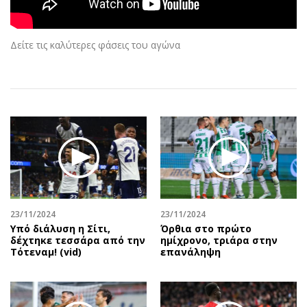
Αθλητισμός
Geek
Κύπρος
Νέα
Δείτε τις καλύτερες φάσεις του αγώνα
Ελλάδα
Κινητά-tablets
Διεθνή
Social
Κληρώσεις Allwyn
Αυτοκίνηση
Οικονομική
Αφιερώματα
Οικονομία
Πολιτική
Real Estate
Οικονομία
Επιχειρήσεις
Γενικά
Αγορές
Αναδρομές
Money Review
Πρόσωπα
23/11/2024
23/11/2024
Υπό διάλυση η Σίτι,
Όρθια στο πρώτο
AstroBank Properties
Περιβάλλον
δέχτηκε τεσσάρα από την
ημίχρονο, τριάρα στην
Trends
Good Life
Τότεναμ! (vid)
επανάληψη
Ενέργεια
Γυναίκα
Ναυτιλία
Showbiz