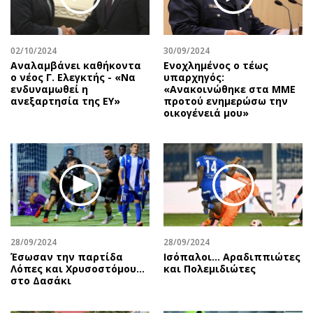
Περιβάλλον
Ταξίδια
Ελλάδα
Συνταγές
Κόσμος
Έξοδος
02/10/2024
30/09/2024
Παράξενα
Media
Αναλαμβάνει καθήκοντα
Ενοχλημένος ο τέως
ο νέος Γ. Ελεγκτής - «Να
υπαρχηγός:
Πολιτισμός
Εκπομπές
ενδυναμωθεί η
«Ανακοινώθηκε στα ΜΜΕ
ανεξαρτησία της ΕΥ»
προτού ενημερώσω την
Σινεμά
Wine routes
οικογένειά μου»
Θέατρο-Χορός
Podcasts
Μουσική
Uncut
Εικαστικά
Προσφορές
Βιβλίο
Προσωπικότητες στην ''Κ''
Χειρόγραφα
Επιστολές
28/09/2024
28/09/2024
Έσωσαν την παρτίδα
Ισόπαλοι… Αραδιππιώτες
Λόπες και Χρυσοστόμου…
και Πολεμιδιώτες
στο Δασάκι