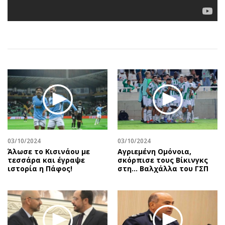
Αθλητισμός
Geek
Κύπρος
Νέα
Ελλάδα
Κινητά-tablets
Διεθνή
Social
Κληρώσεις Allwyn
Αυτοκίνηση
Οικονομική
Αφιερώματα
Οικονομία
Πολιτική
Real Estate
Οικονομία
Επιχειρήσεις
Γενικά
Αγορές
Αναδρομές
03/10/2024
03/10/2024
Άλωσε το Κισινάου με
Αγριεμένη Ομόνοια,
Money Review
Πρόσωπα
τεσσάρα και έγραψε
σκόρπισε τους Βίκινγκς
ιστορία η Πάφος!
στη… Βαλχάλλα του ΓΣΠ
AstroBank Properties
Περιβάλλον
Trends
Good Life
Ενέργεια
Γυναίκα
Ναυτιλία
Showbiz