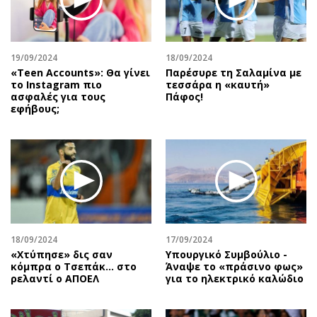
19/09/2024
18/09/2024
«Teen Accounts»: Θα γίνει
Παρέσυρε τη Σαλαμίνα με
το Instagram πιο
τεσσάρα η «καυτή»
ασφαλές για τους
Πάφος!
εφήβους;
18/09/2024
17/09/2024
«Χτύπησε» δις σαν
Υπουργικό Συμβούλιο -
κόμπρα ο Τσεπάκ… στο
Άναψε το «πράσινο φως»
ρελαντί ο ΑΠΟΕΛ
για το ηλεκτρικό καλώδιο