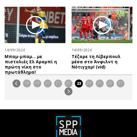
14/09/2024
14/09/2024
Μπαμ-μπαμ… με
Τέζαρε τη Λίβερπουλ
πιστολιές Ελ Αραμπί η
μέσα στο Άνφιλντ η
πρώτη νίκη στο
Νότιγχαμ! (vid)
πρωτάθλημα!
18
19
20
21
22
23
24
25
26
27