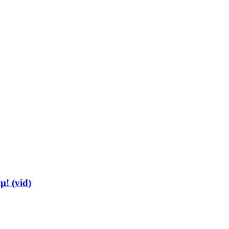
μ! (vid)