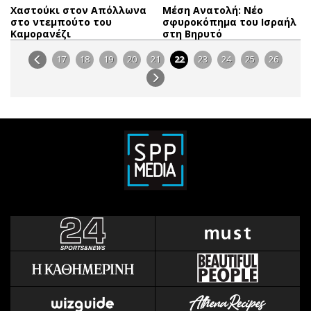
Χαστούκι στον Απόλλωνα
Mέση Ανατολή: Νέο
στο ντεμπούτο του
σφυροκόπημα του Ισραήλ
Καμορανέζι
στη Βηρυτό
17
18
19
20
21
22
23
24
25
26