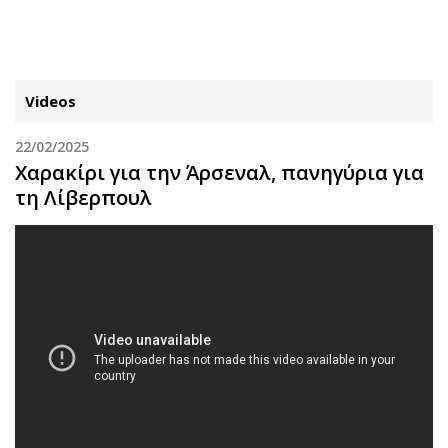
ΕΓΓΡΑΦΗ
ΕΙΣΟΔΟΣ
Videos
22/02/2025
ΚΑΤΗΓΟΡΙΕΣ
ΣΥΝΔΕΣΗ
Χαρακίρι για την Άρσεναλ, πανηγύρια για
τη Λίβερπουλ
Κύπρος
Απόψεις
Παιδεία
Αρθρογραφία
Υγεία
The Hill
Πολιτική
Υγεία
Βουλευτικές 2026
Αγγελίες
Εκλογές 2024
Ενοικιάζονται
Προεδρικές 2023
Πωλούνται
Δημοσκοπήσεις
Ζητούν εργασία
Διπλωματία
Θέσεις εργασίας