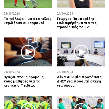
Περιβάλλον
Ταξίδια
Ελλάδα
Συνταγές
25/10/2024
21/10/2024
Κόσμος
Έξοδος
Το πάλεψε... μα στο τέλος
Γιώργος Παμπορίδης:
Παράξενα
Media
κερδίζουν οι Γερμανοί
Ενδιαφέρθηκα για τις
προεδρικές του 23
Πολιτισμός
Εκπομπές
Σινεμά
Wine routes
Θέατρο-Χορός
Podcasts
Μουσική
Uncut
Εικαστικά
Προσφορές
Βιβλίο
Προσωπικότητες στην ''Κ''
Χειρόγραφα
Επιστολές
21/10/2024
21/10/2024
Βγάζει στους δρόμους
Δέκα συν μία προτάσεις
τους μαθητές για τα
ΔΗΣΥ για προσιτή στέγη
κινητά ο Φειδίας
για όλους