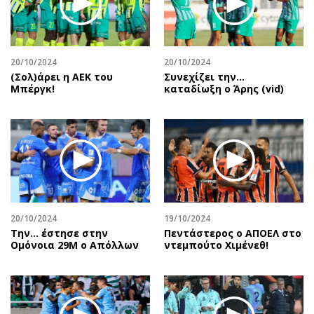
20/10/2024
20/10/2024
(Σολ)άρει η ΑΕΚ του
Συνεχίζει την…
Μπέργκ!
καταδίωξη ο Άρης (vid)
20/10/2024
19/10/2024
Την… έστησε στην
Πεντάστερος ο ΑΠΟΕΛ στο
Ομόνοια 29Μ ο Απόλλων
ντεμπούτο Χιμένεθ!