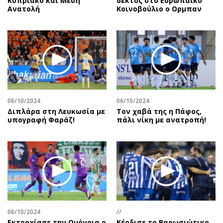
Κυπριακό και Μέση
δεκτός στο Ευρωπαϊκό
Ανατολή
Κοινοβούλιο ο Ορμπαν
06/10/2024
06/10/2024
Διπλάρα στη Λευκωσία με
Τον χαβά της η Πάφος,
υπογραφή Φαράζ!
πάλι νίκη με ανατροπή!
06/10/2024
//
Εκτροχίασε την Ομόνοια ο
Κέρδισε το Βαρωσιώτικο…