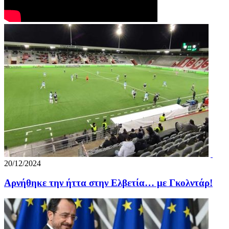
20/12/2024
Αρνήθηκε την ήττα στην Ελβετία… με Γκολντάρ!