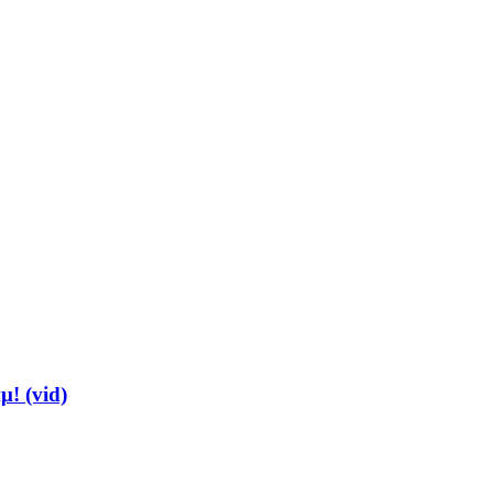
μ! (vid)