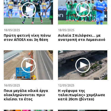
Περιβάλλον
Ταξίδια
Ελλάδα
Συνταγές
Κόσμος
Έξοδος
Παράξενα
Media
Πολιτισμός
Εκπομπές
18/05/2025
18/05/2025
Πρώτη φετινή νίκη πάνω
Αυλαία Σπιλέφσκι... με
Σινεμά
Wine routes
στον ΑΠΟΕΛ και 3η θέση
ανατροπή στο Λεμεσιανό
Θέατρο-Χορός
Podcasts
Μουσική
Uncut
Εικαστικά
Προσφορές
Βιβλίο
Προσωπικότητες στην ''Κ''
Χειρόγραφα
Επιστολές
16/05/2025
12/05/2025
Ποια μεγάλα οδικά έργα
H «γέφυρα της
ολοκληρώνονται πριν
ταλαιπωρίας» χαμήλωσε
κλείσει το έτος
κατά 20cm (βίντεο)