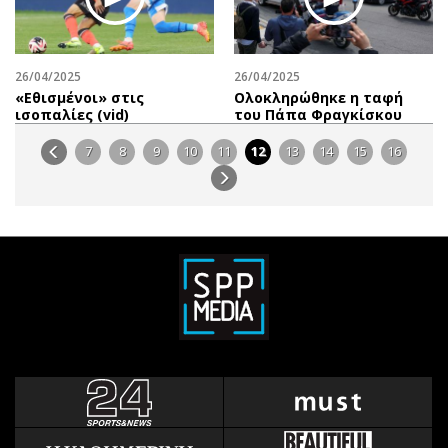
26/04/2025
26/04/2025
«Εθισμένοι» στις
Ολοκληρώθηκε η ταφή
ισοπαλίες (vid)
του Πάπα Φραγκίσκου
7
8
9
10
11
12
13
14
15
16