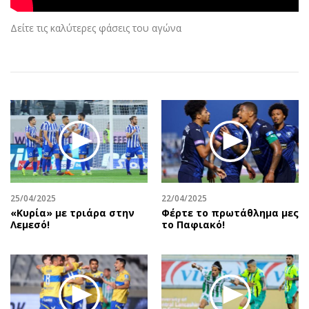
Αθλητισμός
Geek
Δείτε τις καλύτερες φάσεις του αγώνα
Κύπρος
Νέα
Ελλάδα
Κινητά-tablets
Διεθνή
Social
Κληρώσεις Allwyn
Αυτοκίνηση
Οικονομική
Αφιερώματα
Οικονομία
Πολιτική
Real Estate
Οικονομία
Επιχειρήσεις
Γενικά
Αγορές
Αναδρομές
25/04/2025
22/04/2025
«Κυρία» με τριάρα στην
Φέρτε το πρωτάθλημα μες
Money Review
Πρόσωπα
Λεμεσό!
το Παφιακό!
AstroBank Properties
Περιβάλλον
Trends
Good Life
Ενέργεια
Γυναίκα
Ναυτιλία
Showbiz