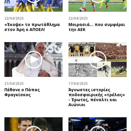
Περιβάλλον
Ταξίδια
Ελλάδα
Συνταγές
22/04/2025
22/04/2025
Κόσμος
Έξοδος
«Έκοψε» το πρωτάθλημα
Μοιρασιά… που συμφέρει
Παράξενα
Media
στον Άρη ο ΑΠΟΕΛ!
την ΑΕΚ
Πολιτισμός
Εκπομπές
Σινεμά
Wine routes
Θέατρο-Χορός
Podcasts
Μουσική
Uncut
Εικαστικά
Προσφορές
Βιβλίο
Προσωπικότητες στην ''Κ''
21/04/2025
17/04/2025
Χειρόγραφα
Επιστολές
Πέθανε ο Πάπας
Άγνωστες ιστορίες
Φραγκίσκος
ποδοσφαιρικής «τρέλας»
- Έρωτες, πέναλτι και
Αιώνιοι