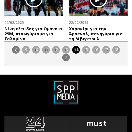
22/02/2025
22/02/2025
Νίκη ελπίδας για Ομόνοια
Χαρακίρι για την
29Μ, πισωγύρισμα για
Άρσεναλ, πανηγύρια για
Σαλαμίνα
τη Λίβερπουλ
9
10
11
12
13
14
15
16
17
18