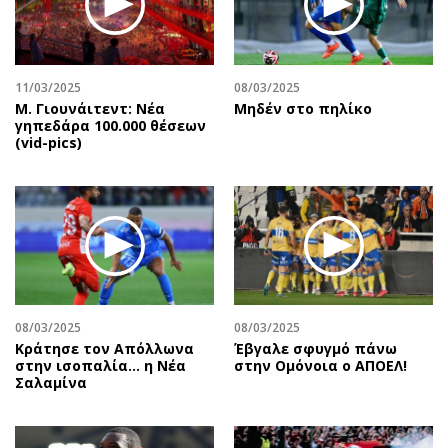
Περιβάλλον
Ταξίδια
Ελλάδα
Συνταγές
Κόσμος
Έξοδος
11/03/2025
08/03/2025
Παράξενα
Media
Μ. Γιουνάιτεντ: Νέα
Μηδέν στο πηλίκο
Πολιτισμός
Εκπομπές
γηπεδάρα 100.000 θέσεων
(vid-pics)
Σινεμά
Wine routes
Θέατρο-Χορός
Podcasts
Μουσική
Uncut
Εικαστικά
Προσφορές
Βιβλίο
Προσωπικότητες στην ''Κ''
Χειρόγραφα
Επιστολές
08/03/2025
08/03/2025
Κράτησε τον Απόλλωνα
Έβγαλε σφυγμό πάνω
στην ισοπαλία… η Νέα
στην Ομόνοια ο ΑΠΟΕΛ!
Σαλαμίνα