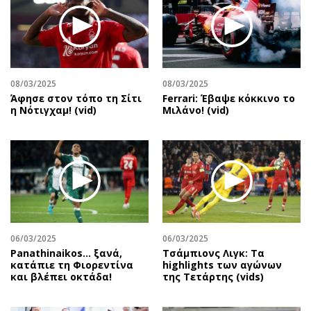
08/03/2025
08/03/2025
Άφησε στον τόπο τη Σίτι
Ferrari: Έβαψε κόκκινο το
η Νότιγχαμ! (vid)
Μιλάνο! (vid)
06/03/2025
06/03/2025
Panathinaikos… ξανά,
Τσάμπιονς Λιγκ: Τα
κατάπιε τη Φιορεντίνα
highlights των αγώνων
και βλέπει οκτάδα!
της Τετάρτης (vids)