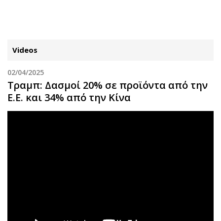
ΕΓΓΡΑΦΗ
ΕΙΣΟΔΟΣ
Videos
02/04/2025
ΚΑΤΗΓΟΡΙΕΣ
ΣΥΝΔΕΣΗ
Τραμπ: Δασμοί 20% σε προϊόντα από την
Ε.Ε. και 34% από την Κίνα
Κύπρος
Απόψεις
Παιδεία
Αρθρογραφία
Υγεία
The Hill
Πολιτική
Υγεία
Βουλευτικές 2026
Αγγελίες
Εκλογές 2024
Ενοικιάζονται
Προεδρικές 2023
Πωλούνται
Δημοσκοπήσεις
Ζητούν εργασία
Διπλωματία
Θέσεις εργασίας