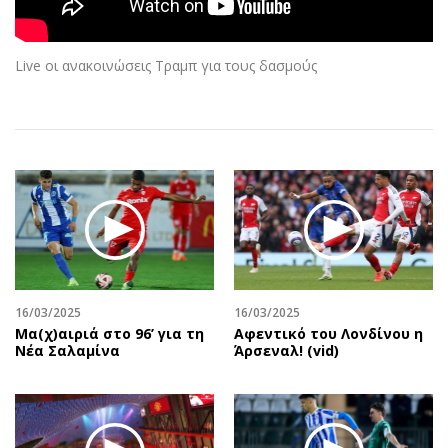
Αθλητισμός
Geek
Κύπρος
Νέα
Live οι ανακοινώσεις Τραμπ για τους δασμούς
Ελλάδα
Κινητά-tablets
Διεθνή
Social
Κληρώσεις Allwyn
Αυτοκίνηση
Οικονομική
Αφιερώματα
Οικονομία
Πολιτική
Real Estate
Οικονομία
Επιχειρήσεις
Γενικά
Αγορές
Αναδρομές
Money Review
Πρόσωπα
16/03/2025
16/03/2025
Μα(χ)αιριά στο 96’ για τη
Αφεντικό του Λονδίνου η
AstroBank Properties
Περιβάλλον
Νέα Σαλαμίνα
Άρσεναλ! (vid)
Trends
Good Life
Ενέργεια
Γυναίκα
Ναυτιλία
Showbiz