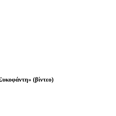
Συκοφάντη» (βίντεο)