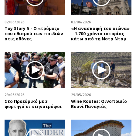
Περιβάλλον
Ταξίδια
Ελλάδα
Συνταγές
Κόσμος
Έξοδος
02/06/2026
02/06/2026
Παράξενα
Media
Toy Story 5 - O «τρόμος»
«Η ανασκαφή του αιώνα»
του εθισμού των παιδιών
– 1.700 χρόνια ιστορίας
Πολιτισμός
Εκπομπές
στις οθόνες
κάτω από τη Νοτρ Νταμ
Σινεμά
Wine routes
Θέατρο-Χορός
Podcasts
Μουσική
Uncut
Εικαστικά
Προσφορές
Βιβλίο
Προσωπικότητες στην ''Κ''
Χειρόγραφα
Επιστολές
29/05/2026
29/05/2026
Στο Προεδρικό με 3
Wine Routes: Οινοποιείο
φορτηγά οι κτηνοτρόφοι
Βουνί Παναγιάς