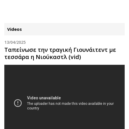
ΕΓΓΡΑΦΗ
ΕΙΣΟΔΟΣ
Videos
13/04/2025
ΚΑΤΗΓΟΡΙΕΣ
ΣΥΝΔΕΣΗ
Ταπείνωσε την τραγική Γιουνάιτεντ με
τεσσάρα η Νιούκαστλ (vid)
Κύπρος
Απόψεις
Παιδεία
Αρθρογραφία
Υγεία
The Hill
Πολιτική
Υγεία
Βουλευτικές 2026
Αγγελίες
Εκλογές 2024
Ενοικιάζονται
Προεδρικές 2023
Πωλούνται
Δημοσκοπήσεις
Ζητούν εργασία
Διπλωματία
Θέσεις εργασίας