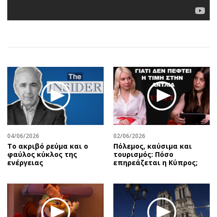
Αθλητισμός
Geek
Κύπρος
Νέα
Ελλάδα
Κινητά-tablets
Διεθνή
Social
Κληρώσεις Allwyn
Αυτοκίνηση
Οικονομική
Αφιερώματα
Οικονομία
Πολιτική
Real Estate
Οικονομία
Επιχειρήσεις
Γενικά
Αγορές
Αναδρομές
04/06/2026
02/06/2026
Το ακριβό ρεύμα και ο
Πόλεμος, καύσιμα και
Money Review
Πρόσωπα
φαύλος κύκλος της
τουρισμός: Πόσο
ενέργειας
επηρεάζεται η Κύπρος;
AstroBank Properties
Περιβάλλον
Trends
Good Life
Ενέργεια
Γυναίκα
Ναυτιλία
Showbiz