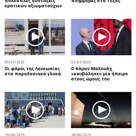
πολλαπλές συντάξεις
πλημμύρες στο Τέξας
κρατικών αξιωματούχων
05/07/2025
01/07/2025
Οι φάροι της Λευκωσίας
Ο Κάμαν Μαλουάχ
στα παραδοσιακά γλυκά
«κουβάλησε» μία ήπειρο
στους ώμους του
19/06/2025
18/06/2025