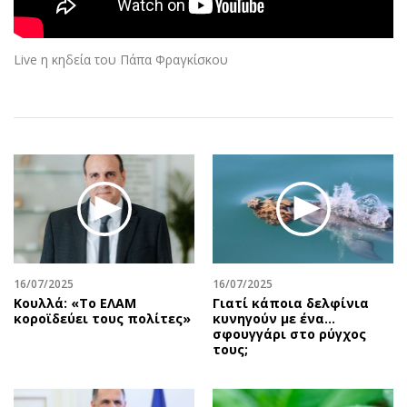
Αθλητισμός
Geek
Κύπρος
Νέα
Live η κηδεία του Πάπα Φραγκίσκου
Ελλάδα
Κινητά-tablets
Διεθνή
Social
Κληρώσεις Allwyn
Αυτοκίνηση
Οικονομική
Αφιερώματα
Οικονομία
Πολιτική
Real Estate
Οικονομία
Επιχειρήσεις
Γενικά
Αγορές
Αναδρομές
Money Review
Πρόσωπα
16/07/2025
16/07/2025
Κουλλά: «Το ΕΛΑΜ
Γιατί κάποια δελφίνια
AstroBank Properties
Περιβάλλον
κοροϊδεύει τους πολίτες»
κυνηγούν με ένα…
Trends
Good Life
σφουγγάρι στο ρύγχος
τους;
Ενέργεια
Γυναίκα
Ναυτιλία
Showbiz