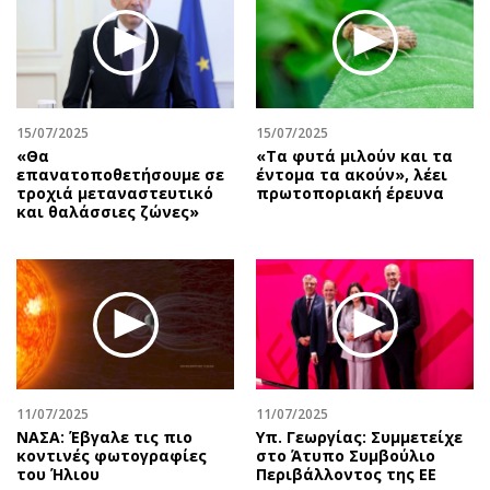
Περιβάλλον
Ταξίδια
Ελλάδα
Συνταγές
Κόσμος
Έξοδος
Παράξενα
Media
Πολιτισμός
Εκπομπές
15/07/2025
15/07/2025
«Θα
«Tα φυτά μιλούν και τα
Σινεμά
Wine routes
επανατοποθετήσουμε σε
έντομα τα ακούν», λέει
τροχιά μεταναστευτικό
πρωτοποριακή έρευνα
Θέατρο-Χορός
Podcasts
και θαλάσσιες ζώνες»
Μουσική
Uncut
Εικαστικά
Προσφορές
Βιβλίο
Προσωπικότητες στην ''Κ''
Χειρόγραφα
Επιστολές
11/07/2025
11/07/2025
ΝΑΣΑ: Έβγαλε τις πιο
Υπ. Γεωργίας: Συμμετείχε
κοντινές φωτογραφίες
στο Άτυπο Συμβούλιο
του Ήλιου
Περιβάλλοντος της ΕΕ