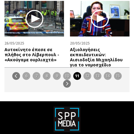
26/05/2025
20/05/2025
Αυτοκίνητο έπεσε σε
Αξιολογήσεις
πλήθος στο Λίβερπουλ -
εκπαιδευτικών:
«Ακούγαμε ουρλιαχτά»
Αισιοδοξία Μιχαηλίδου
για το νομοσχέδιο
6
7
8
9
10
11
12
13
14
15