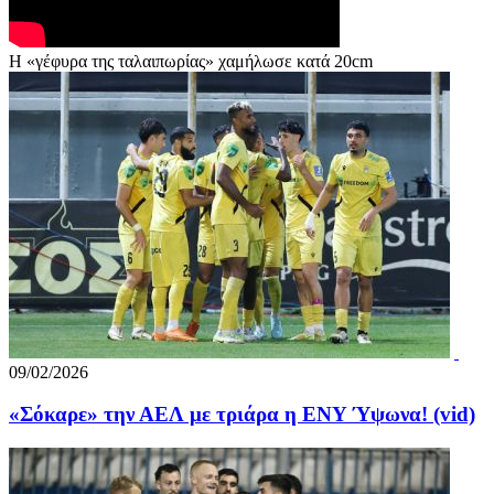
H «γέφυρα της ταλαιπωρίας» χαμήλωσε κατά 20cm
09/02/2026
«Σόκαρε» την ΑΕΛ με τριάρα η ΕΝΥ Ύψωνα! (vid)