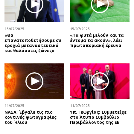
Περιβάλλον
Ταξίδια
Ελλάδα
Συνταγές
Κόσμος
Έξοδος
Παράξενα
Media
15/07/2025
15/07/2025
«Θα
«Tα φυτά μιλούν και τα
Πολιτισμός
Εκπομπές
επανατοποθετήσουμε σε
έντομα τα ακούν», λέει
Σινεμά
Wine routes
τροχιά μεταναστευτικό
πρωτοποριακή έρευνα
και θαλάσσιες ζώνες»
Θέατρο-Χορός
Podcasts
Μουσική
Uncut
Εικαστικά
Προσφορές
Βιβλίο
Προσωπικότητες στην ''Κ''
Χειρόγραφα
Επιστολές
11/07/2025
11/07/2025
ΝΑΣΑ: Έβγαλε τις πιο
Υπ. Γεωργίας: Συμμετείχε
κοντινές φωτογραφίες
στο Άτυπο Συμβούλιο
του Ήλιου
Περιβάλλοντος της ΕΕ