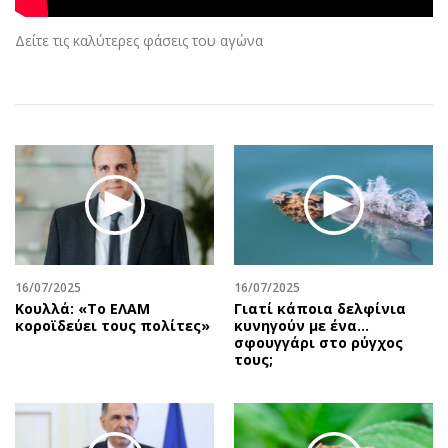
Αθλητισμός
Geek
Δείτε τις καλύτερες φάσεις του αγώνα
Κύπρος
Νέα
Ελλάδα
Κινητά-tablets
Διεθνή
Social
Κληρώσεις Allwyn
Αυτοκίνηση
Οικονομική
Αφιερώματα
Οικονομία
Πολιτική
Real Estate
Οικονομία
Επιχειρήσεις
Γενικά
Αγορές
Αναδρομές
16/07/2025
16/07/2025
Κουλλά: «Το ΕΛΑΜ
Γιατί κάποια δελφίνια
Money Review
Πρόσωπα
κοροϊδεύει τους πολίτες»
κυνηγούν με ένα…
AstroBank Properties
Περιβάλλον
σφουγγάρι στο ρύγχος
τους;
Trends
Good Life
Ενέργεια
Γυναίκα
Ναυτιλία
Showbiz