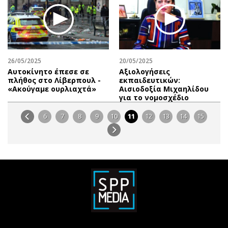
26/05/2025
20/05/2025
Αυτοκίνητο έπεσε σε
Αξιολογήσεις
πλήθος στο Λίβερπουλ -
εκπαιδευτικών:
«Ακούγαμε ουρλιαχτά»
Αισιοδοξία Μιχαηλίδου
για το νομοσχέδιο
6
7
8
9
10
11
12
13
14
15