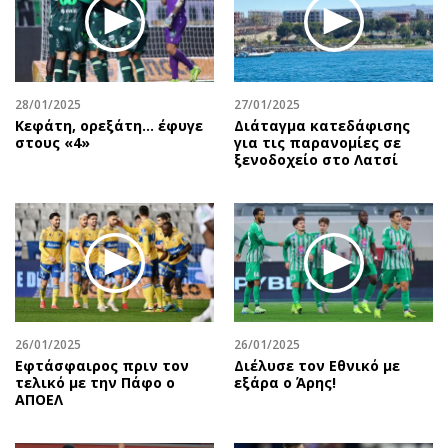
Περιβάλλον
Ταξίδια
Ελλάδα
Συνταγές
Κόσμος
Έξοδος
Παράξενα
Media
28/01/2025
27/01/2025
Πολιτισμός
Εκπομπές
Κεφάτη, ορεξάτη… έφυγε
Διάταγμα κατεδάφισης
στους «4»
για τις παρανομίες σε
Σινεμά
Wine routes
ξενοδοχείο στο Λατσί
Θέατρο-Χορός
Podcasts
Μουσική
Uncut
Εικαστικά
Προσφορές
Βιβλίο
Προσωπικότητες στην ''Κ''
Χειρόγραφα
Επιστολές
26/01/2025
26/01/2025
Εφτάσφαιρος πριν τον
Διέλυσε τον Εθνικό με
τελικό με την Πάφο ο
εξάρα ο Άρης!
ΑΠΟΕΛ