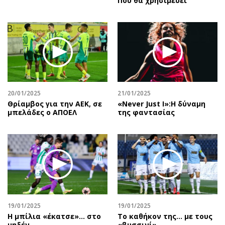
Που θα χρησιμεύει
20/01/2025
21/01/2025
Θρίαμβος για την ΑΕΚ, σε
«Never Just I»:Η δύναμη
μπελάδες ο ΑΠΟΕΛ
της φαντασίας
19/01/2025
19/01/2025
Η μπίλια «έκατσε»… στο
Το καθήκον της… με τους
μηδέν
«βυσσινί»