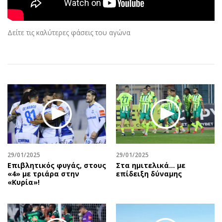
Αθλητισμός
Geek
Κύπρος
Νέα
Δείτε τις καλύτερες φάσεις του αγώνα
Ελλάδα
Κινητά-tablets
Διεθνή
Social
Κληρώσεις Allwyn
Αυτοκίνηση
Οικονομική
Αφιερώματα
Οικονομία
Πολιτική
Real Estate
Οικονομία
Επιχειρήσεις
Γενικά
Αγορές
Αναδρομές
Money Review
Πρόσωπα
29/01/2025
29/01/2025
Επιβλητικός φυγάς, στους
Στα ημιτελικά... με
AstroBank Properties
Περιβάλλον
«4» με τριάρα στην
επίδειξη δύναμης
Trends
Good Life
«Κυρία»!
Ενέργεια
Γυναίκα
Ναυτιλία
Showbiz