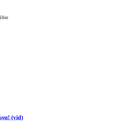
έδιο
να! (vid)