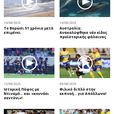
Περιβάλλον
Ταξίδια
Ελλάδα
Συνταγές
Κόσμος
Έξοδος
14/08/2025
14/08/2025
Παράξενα
Media
Το Βαρώσι 51 χρόνια μετά
Αυστραλία:
Πολιτισμός
Εκπομπές
επιμένει
Ανακαλύφθηκε νέο είδος
προϊστορικής φάλαινας
Σινεμά
Wine routes
Θέατρο-Χορός
Podcasts
Μουσική
Uncut
Εικαστικά
Προσφορές
Βιβλίο
Προσωπικότητες στην ''Κ''
Χειρόγραφα
Επιστολές
12/08/2025
09/08/2025
Ιστορική Πάφος με
Φιλικό διπλό στην
Ντιναμό… και «κουνάει
εκπνοή… για Απόλλωνα!
σεντόνι»!