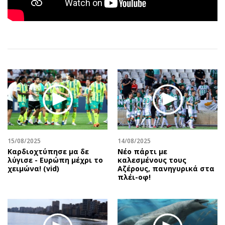
Αθλητισμός
Geek
Κύπρος
Νέα
Ελλάδα
Κινητά-tablets
Διεθνή
Social
Κληρώσεις Allwyn
Αυτοκίνηση
Οικονομική
Αφιερώματα
Οικονομία
Πολιτική
Real Estate
Οικονομία
Επιχειρήσεις
Γενικά
Αγορές
Αναδρομές
15/08/2025
14/08/2025
Καρδιοχτύπησε μα δε
Νέο πάρτι με
Money Review
Πρόσωπα
λύγισε - Ευρώπη μέχρι το
καλεσμένους τους
χειμώνα! (vid)
Αζέρους, πανηγυρικά στα
AstroBank Properties
Περιβάλλον
πλέι-οφ!
Trends
Good Life
Ενέργεια
Γυναίκα
Ναυτιλία
Showbiz