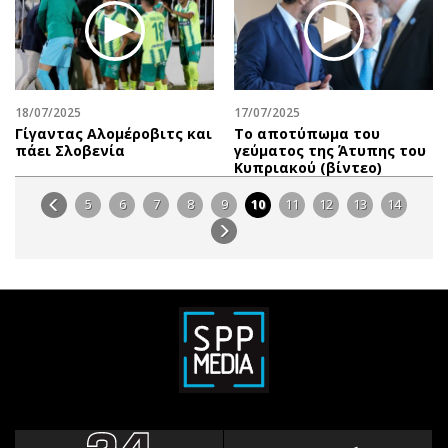
18/07/2025
17/07/2025
Γίγαντας Αλομέροβιτς και
Το αποτύπωμα του
πάει Σλοβενία
γεύματος της Άτυπης του
Κυπριακού (βίντεο)
5
6
7
8
9
10
11
12
13
14