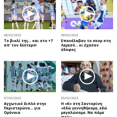
08/02/2025
08/02/2025
Το βιολί της… και στο +7
Επανέλαβαν το σκορ στη
απ’ τον δεύτερο!
Λεμεσό… κι έχασαν
έδαφος
07/02/2025
05/02/2025
Αγχωτικό διπλό στην
Η «Κ» στη Σαντορίνη:
Περιστερώνα… για
«Εδώ γεννηθήκαμε, εδώ
Ομόνοια
μεγαλώσαμε. Να πάμε
πού;»