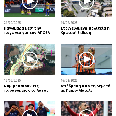
Περιβάλλον
Ταξίδια
Ελλάδα
Συνταγές
Κόσμος
Έξοδος
21/02/2025
19/02/2025
Παράξενα
Media
Παγωμάρα μεσ' την
Στοιχειωμένη πολιτεία η
Πολιτισμός
Εκπομπές
παγωνιά για τον ΑΠΟΕΛ
Κρατική Eκθεση
Σινεμά
Wine routes
Θέατρο-Χορός
Podcasts
Μουσική
Uncut
Εικαστικά
Προσφορές
Βιβλίο
Προσωπικότητες στην ''Κ''
Χειρόγραφα
Επιστολές
16/02/2025
16/02/2025
Νομιμοποιούν τις
Απόδραση από τη Λεμεσό
παρανομίες στο Λατσί
με Πιέρο-Μαϊόλι