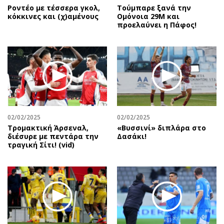
Ροντέο με τέσσερα γκολ,
Τούμπαρε ξανά την
κόκκινες και (χ)αμένους
Ομόνοια 29Μ και
προελαύνει η Πάφος!
02/02/2025
02/02/2025
Τρομακτική Άρσεναλ,
«Βυσσινί» διπλάρα στο
διέσυρε με πεντάρα την
Δασάκι!
τραγική Σίτι! (vid)