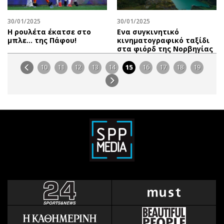
30/01/2025
30/01/2025
Η ρουλέτα έκατσε στο
Ενα συγκινητικό
μπλε… της Πάφου!
κινηματογραφικό ταξίδι
στα φιόρδ της Νορβηγίας
10
11
12
13
14
15
16
17
18
19