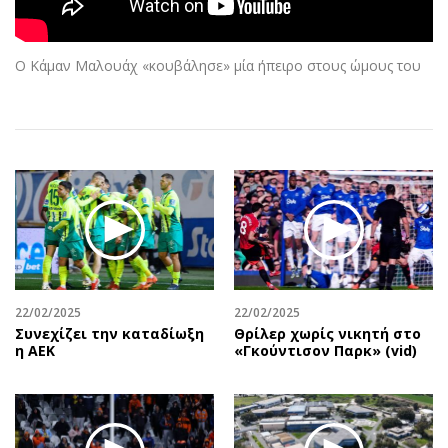
Αθλητισμός
Geek
Κύπρος
Νέα
Ο Κάμαν Μαλουάχ «κουβάλησε» μία ήπειρο στους ώμους του
Ελλάδα
Κινητά-tablets
Διεθνή
Social
Κληρώσεις Allwyn
Αυτοκίνηση
Οικονομική
Αφιερώματα
Οικονομία
Πολιτική
Real Estate
Οικονομία
Επιχειρήσεις
Γενικά
Αγορές
Αναδρομές
Money Review
Πρόσωπα
22/02/2025
22/02/2025
Συνεχίζει την καταδίωξη
Θρίλερ χωρίς νικητή στο
AstroBank Properties
Περιβάλλον
η ΑΕΚ
«Γκούντισον Παρκ» (vid)
Trends
Good Life
Ενέργεια
Γυναίκα
Ναυτιλία
Showbiz