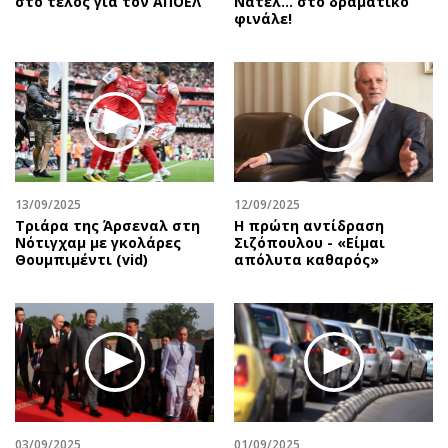
στο τέλος για τον ΑΠΟΕΛ
Νατέλ… στο δραματικό
φινάλε!
13/09/2025
12/09/2025
Τριάρα της Άρσεναλ στη
Η πρώτη αντίδραση
Νότιγχαμ με γκολάρες
Σιζόπουλoυ - «Είμαι
Θουμπιμέντι (vid)
απόλυτα καθαρός»
03/09/2025
01/09/2025