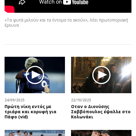
Αθλητισμός
Geek
Κύπρος
Νέα
«Tα φυτά μιλούν και τα έντομα τα ακούν», λέει πρωτοποριακή
Ελλάδα
Κινητά-tablets
έρευνα
Διεθνή
Social
Κληρώσεις Allwyn
Αυτοκίνηση
Οικονομική
Αφιερώματα
Οικονομία
Πολιτική
Real Estate
Οικονομία
Επιχειρήσεις
Γενικά
Αγορές
Αναδρομές
Money Review
Πρόσωπα
24/09/2025
22/10/2025
AstroBank Properties
Περιβάλλον
Πρώτη νίκη εντός με
Οταν ο Διονύσης
Trends
Good Life
τριάρα και κορυφή για
Σαββόπουλος έψαλλε στο
Πάφο (vid)
Κολωνάκι
Ενέργεια
Γυναίκα
Ναυτιλία
Showbiz