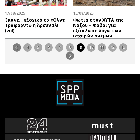
17/08/2025
15/08/2025
Έκανε… εξοχικό το «Ολντ
Φωτιά στον ΧΥΤΑ της
Τράφορντ» η Άρσεναλ!
Νάξου – Φόβοι για
(vid)
εξάπλωση λόγω των
ισχυρών ανέμων
4
5
6
7
8
9
10
11
12
13