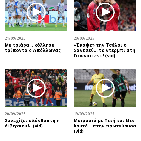
Περιβάλλον
Ταξίδια
Ελλάδα
Συνταγές
Κόσμος
Έξοδος
Παράξενα
Media
Πολιτισμός
Εκπομπές
21/09/2025
20/09/2025
Με τριάρα... κόλλησε
«Έκαψε» την Τσέλσι ο
Σινεμά
Wine routes
τρίποντα ο Απόλλωνας
Σάντσεθ... το ντέρμπι στη
Γιουνάιτεντ! (vid)
Θέατρο-Χορός
Podcasts
Μουσική
Uncut
Εικαστικά
Προσφορές
Βιβλίο
Προσωπικότητες στην ''Κ''
Χειρόγραφα
Επιστολές
20/09/2025
19/09/2025
Συνεχίζει αλάνθαστη η
Μοιρασιά με Πική και Ντο
Λίβερπουλ! (vid)
Κουτό… στην πρωτεύουσα
(vid)