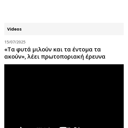
ΕΓΓΡΑΦΗ
ΕΙΣΟΔΟΣ
Videos
15/07/2025
ΚΑΤΗΓΟΡΙΕΣ
ΣΥΝΔΕΣΗ
«Tα φυτά μιλούν και τα έντομα τα
ακούν», λέει πρωτοποριακή έρευνα
Κύπρος
Απόψεις
Παιδεία
Αρθρογραφία
Υγεία
The Hill
Πολιτική
Υγεία
Βουλευτικές 2026
Αγγελίες
Εκλογές 2024
Ενοικιάζονται
Προεδρικές 2023
Πωλούνται
Δημοσκοπήσεις
Ζητούν εργασία
Διπλωματία
Θέσεις εργασίας