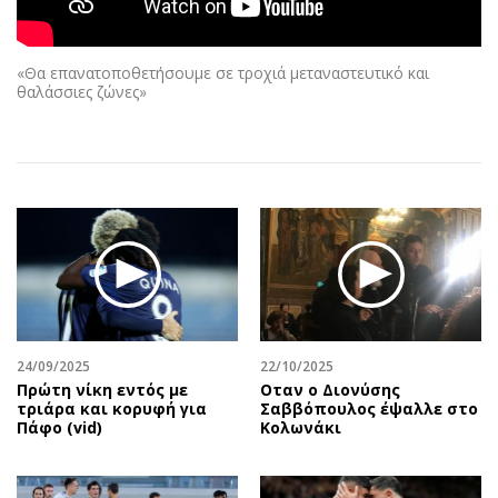
Αθλητισμός
Geek
Κύπρος
Νέα
«Θα επανατοποθετήσουμε σε τροχιά μεταναστευτικό και
Ελλάδα
Κινητά-tablets
θαλάσσιες ζώνες»
Διεθνή
Social
Κληρώσεις Allwyn
Αυτοκίνηση
Οικονομική
Αφιερώματα
Οικονομία
Πολιτική
Real Estate
Οικονομία
Επιχειρήσεις
Γενικά
Αγορές
Αναδρομές
Money Review
Πρόσωπα
24/09/2025
22/10/2025
AstroBank Properties
Περιβάλλον
Πρώτη νίκη εντός με
Οταν ο Διονύσης
Trends
Good Life
τριάρα και κορυφή για
Σαββόπουλος έψαλλε στο
Πάφο (vid)
Κολωνάκι
Ενέργεια
Γυναίκα
Ναυτιλία
Showbiz