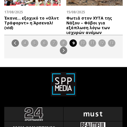
17/08/2025
15/08/2025
Έκανε… εξοχικό το «Ολντ
Φωτιά στον ΧΥΤΑ της
Τράφορντ» η Άρσεναλ!
Νάξου – Φόβοι για
(vid)
εξάπλωση λόγω των
ισχυρών ανέμων
4
5
6
7
8
9
10
11
12
13