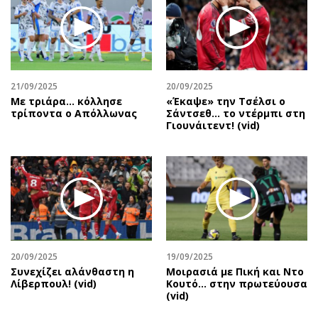
Περιβάλλον
Ταξίδια
Ελλάδα
Συνταγές
Κόσμος
Έξοδος
Παράξενα
Media
Πολιτισμός
Εκπομπές
21/09/2025
20/09/2025
Με τριάρα... κόλλησε
«Έκαψε» την Τσέλσι ο
Σινεμά
Wine routes
τρίποντα ο Απόλλωνας
Σάντσεθ... το ντέρμπι στη
Γιουνάιτεντ! (vid)
Θέατρο-Χορός
Podcasts
Μουσική
Uncut
Εικαστικά
Προσφορές
Βιβλίο
Προσωπικότητες στην ''Κ''
Χειρόγραφα
Επιστολές
20/09/2025
19/09/2025
Συνεχίζει αλάνθαστη η
Μοιρασιά με Πική και Ντο
Λίβερπουλ! (vid)
Κουτό… στην πρωτεύουσα
(vid)