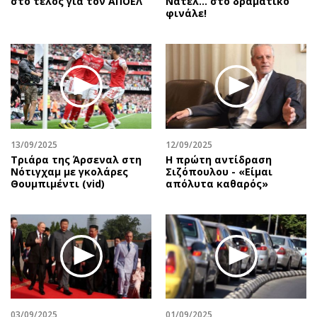
στο τέλος για τον ΑΠΟΕΛ
Νατέλ… στο δραματικό
φινάλε!
13/09/2025
12/09/2025
Τριάρα της Άρσεναλ στη
Η πρώτη αντίδραση
Νότιγχαμ με γκολάρες
Σιζόπουλoυ - «Είμαι
Θουμπιμέντι (vid)
απόλυτα καθαρός»
03/09/2025
01/09/2025