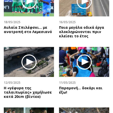
Περιβάλλον
Ταξίδια
Ελλάδα
Συνταγές
Κόσμος
Έξοδος
18/05/2025
16/05/2025
Παράξενα
Media
Αυλαία Σπιλέφσκι... με
Ποια μεγάλα οδικά έργα
Πολιτισμός
Εκπομπές
ανατροπή στο Λεμεσιανό
ολοκληρώνονται πριν
κλείσει το έτος
Σινεμά
Wine routes
Θέατρο-Χορός
Podcasts
Μουσική
Uncut
Εικαστικά
Προσφορές
Βιβλίο
Προσωπικότητες στην ''Κ''
Χειρόγραφα
Επιστολές
12/05/2025
11/05/2025
H «γέφυρα της
Παραμονή… δοκάρι και
ταλαιπωρίας» χαμήλωσε
έξω!
κατά 20cm (βίντεο)