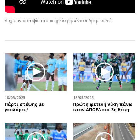
Αθλητισμός
Geek
Κύπρος
Νέα
Άρχισαν αυτοψία στο «σημείο μηδέν» οι Αμερικανοί
Ελλάδα
Κινητά-tablets
Διεθνή
Social
Κληρώσεις Allwyn
Αυτοκίνηση
Οικονομική
Αφιερώματα
Οικονομία
Πολιτική
Real Estate
Οικονομία
Επιχειρήσεις
Γενικά
Αγορές
Αναδρομές
Money Review
Πρόσωπα
18/05/2025
18/05/2025
Πάρτι στέψης με
Πρώτη φετινή νίκη πάνω
AstroBank Properties
Περιβάλλον
γκολάρες!
στον ΑΠΟΕΛ και 3η θέση
Trends
Good Life
Ενέργεια
Γυναίκα
Ναυτιλία
Showbiz