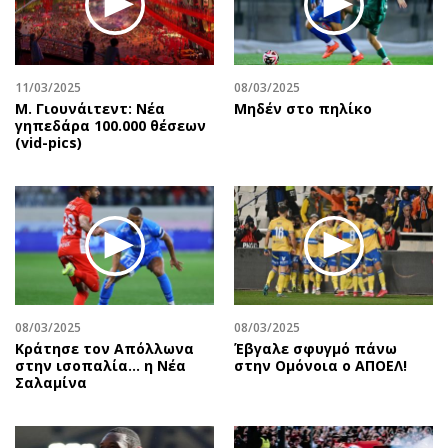
Περιβάλλον
Ταξίδια
Ελλάδα
Συνταγές
Κόσμος
Έξοδος
11/03/2025
08/03/2025
Παράξενα
Media
Μ. Γιουνάιτεντ: Νέα
Μηδέν στο πηλίκο
Πολιτισμός
Εκπομπές
γηπεδάρα 100.000 θέσεων
(vid-pics)
Σινεμά
Wine routes
Θέατρο-Χορός
Podcasts
Μουσική
Uncut
Εικαστικά
Προσφορές
Βιβλίο
Προσωπικότητες στην ''Κ''
Χειρόγραφα
Επιστολές
08/03/2025
08/03/2025
Κράτησε τον Απόλλωνα
Έβγαλε σφυγμό πάνω
στην ισοπαλία… η Νέα
στην Ομόνοια ο ΑΠΟΕΛ!
Σαλαμίνα