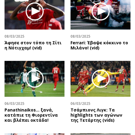
08/03/2025
08/03/2025
Άφησε στον τόπο τη Σίτι
Ferrari: Έβαψε κόκκινο το
η Νότιγχαμ! (vid)
Μιλάνο! (vid)
06/03/2025
06/03/2025
Panathinaikos… ξανά,
Τσάμπιονς Λιγκ: Τα
κατάπιε τη Φιορεντίνα
highlights των αγώνων
και βλέπει οκτάδα!
της Τετάρτης (vids)