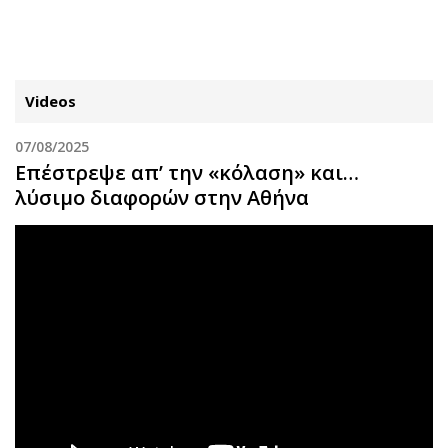
ΕΓΓΡΑΦΗ
ΕΙΣΟΔΟΣ
Videos
07/08/2025
ΚΑΤΗΓΟΡΙΕΣ
ΣΥΝΔΕΣΗ
Επέστρεψε απ’ την «κόλαση» και…
λύσιμο διαφορών στην Αθήνα
Κύπρος
Απόψεις
Παιδεία
Αρθρογραφία
Υγεία
The Hill
Πολιτική
Υγεία
Βουλευτικές 2026
Αγγελίες
Εκλογές 2024
Ενοικιάζονται
Προεδρικές 2023
Πωλούνται
Δημοσκοπήσεις
Ζητούν εργασία
Διπλωματία
Θέσεις εργασίας