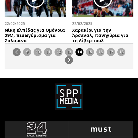
22/02/2025
22/02/2025
Νίκη ελπίδας για Ομόνοια
Χαρακίρι για την
29Μ, πισωγύρισμα για
Άρσεναλ, πανηγύρια για
Σαλαμίνα
τη Λίβερπουλ
9
10
11
12
13
14
15
16
17
18