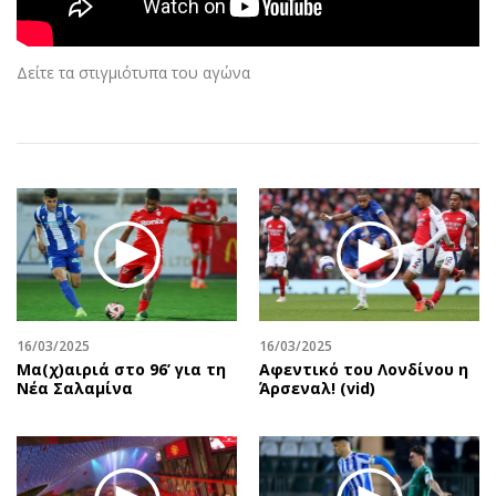
Αθλητισμός
Geek
Κύπρος
Νέα
Δείτε τα στιγμιότυπα του αγώνα
Ελλάδα
Κινητά-tablets
Διεθνή
Social
Κληρώσεις Allwyn
Αυτοκίνηση
Οικονομική
Αφιερώματα
Οικονομία
Πολιτική
Real Estate
Οικονομία
Επιχειρήσεις
Γενικά
Αγορές
Αναδρομές
Money Review
Πρόσωπα
16/03/2025
16/03/2025
Μα(χ)αιριά στο 96’ για τη
Αφεντικό του Λονδίνου η
AstroBank Properties
Περιβάλλον
Νέα Σαλαμίνα
Άρσεναλ! (vid)
Trends
Good Life
Ενέργεια
Γυναίκα
Ναυτιλία
Showbiz