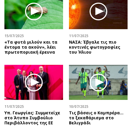
Περιβάλλον
Ταξίδια
Ελλάδα
Συνταγές
Κόσμος
Έξοδος
Παράξενα
Media
Πολιτισμός
Εκπομπές
15/07/2025
11/07/2025
«Tα φυτά μιλούν και τα
ΝΑΣΑ: Έβγαλε τις πιο
Σινεμά
Wine routes
έντομα τα ακούν», λέει
κοντινές φωτογραφίες
πρωτοποριακή έρευνα
του Ήλιου
Θέατρο-Χορός
Podcasts
Μουσική
Uncut
Εικαστικά
Προσφορές
Βιβλίο
Προσωπικότητες στην ''Κ''
Χειρόγραφα
Επιστολές
11/07/2025
10/07/2025
Υπ. Γεωργίας: Συμμετείχε
Τις βάσεις ο Καμπρέρα…
στο Άτυπο Συμβούλιο
το ξεκαθάρισμα στο
Περιβάλλοντος της ΕΕ
Βελιγράδι