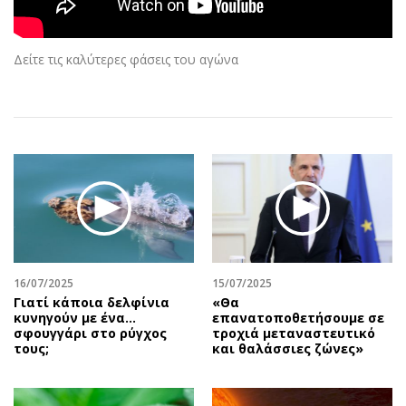
Αθλητισμός
Geek
Κύπρος
Νέα
Δείτε τις καλύτερες φάσεις του αγώνα
Ελλάδα
Κινητά-tablets
Διεθνή
Social
Κληρώσεις Allwyn
Αυτοκίνηση
Οικονομική
Αφιερώματα
Οικονομία
Πολιτική
Real Estate
Οικονομία
Επιχειρήσεις
Γενικά
Αγορές
Αναδρομές
Money Review
Πρόσωπα
16/07/2025
15/07/2025
Γιατί κάποια δελφίνια
«Θα
AstroBank Properties
Περιβάλλον
κυνηγούν με ένα…
επανατοποθετήσουμε σε
Trends
Good Life
σφουγγάρι στο ρύγχος
τροχιά μεταναστευτικό
τους;
και θαλάσσιες ζώνες»
Ενέργεια
Γυναίκα
Ναυτιλία
Showbiz