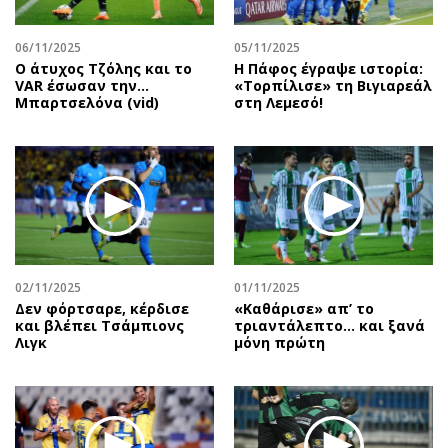
Περιβάλλον
Ταξίδια
Ελλάδα
Συνταγές
06/11/2025
05/11/2025
Κόσμος
Έξοδος
Ο άτυχος Τζόλης και το
Η Πάφος έγραψε ιστορία:
VAR έσωσαν την…
«Τορπίλισε» τη Βιγιαρεάλ
Παράξενα
Media
Μπαρτσελόνα (vid)
στη Λεμεσό!
Πολιτισμός
Εκπομπές
Σινεμά
Wine routes
Θέατρο-Χορός
Podcasts
Μουσική
Uncut
Εικαστικά
Προσφορές
Βιβλίο
Προσωπικότητες στην ''Κ''
02/11/2025
01/11/2025
Χειρόγραφα
Επιστολές
Δεν φόρτσαρε, κέρδισε
«Καθάρισε» απ’ το
και βλέπει Τσάμπιονς
τριαντάλεπτο… και ξανά
Λιγκ
μόνη πρώτη