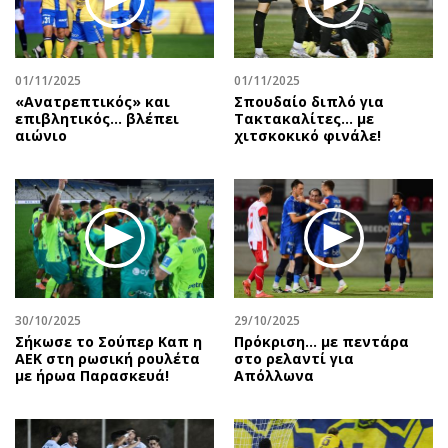
01/11/2025
01/11/2025
«Ανατρεπτικός» και
Σπουδαίο διπλό για
επιβλητικός… βλέπει
Τακτακαλίτες… με
αιώνιο
χιτσκοκικό φινάλε!
30/10/2025
29/10/2025
Σήκωσε το Σούπερ Καπ η
Πρόκριση... με πεντάρα
ΑΕΚ στη ρωσική ρουλέτα
στο ρελαντί για
με ήρωα Παρασκευά!
Απόλλωνα