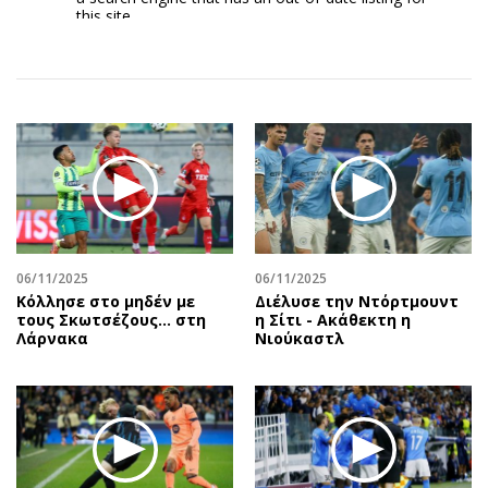
Αθλητισμός
Geek
Κύπρος
Νέα
Ελλάδα
Κινητά-tablets
Διεθνή
Social
Κληρώσεις Allwyn
Αυτοκίνηση
Οικονομική
Αφιερώματα
Οικονομία
Πολιτική
Real Estate
Οικονομία
Επιχειρήσεις
Γενικά
06/11/2025
06/11/2025
Κόλλησε στο μηδέν με
Διέλυσε την Ντόρτμουντ
Αγορές
Αναδρομές
τους Σκωτσέζους... στη
η Σίτι - Ακάθεκτη η
Money Review
Πρόσωπα
Λάρνακα
Νιούκαστλ
AstroBank Properties
Περιβάλλον
Trends
Good Life
Ενέργεια
Γυναίκα
Ναυτιλία
Showbiz