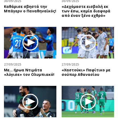
30/09/2025
30/09/2025
Καθάρισε σβηστά την
«Δεχόμαστε εισβολή εκ
Μπάγερν ο Παναθηναϊκός!
των έσω, καμία διαφορά
από έναν ξένο εχθρό»
27/09/2025
27/09/2025
Με… ήρωα Ντιμάτα
«Χαστούκι» Παφίτικο με
«λύγισε» τον Ολυμπιακό!
σούπερ Αθανασίου