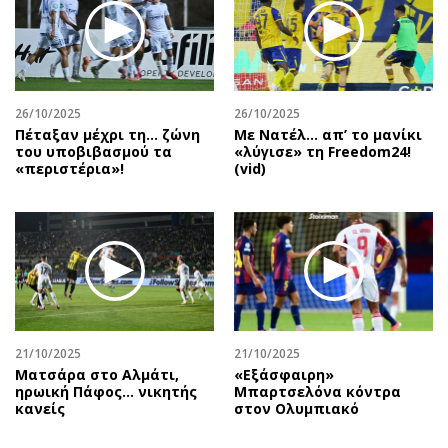
26/10/2025
26/10/2025
Πέταξαν μέχρι τη… ζώνη
Με Νατέλ… απ’ το μανίκι
του υποβιβασμού τα
«λύγισε» τη Freedom24!
«περιστέρια»!
(vid)
21/10/2025
21/10/2025
Ματσάρα στο Αλμάτι,
«Εξάσφαιρη»
ηρωική Πάφος… νικητής
Μπαρτσελόνα κόντρα
κανείς
στον Ολυμπιακό