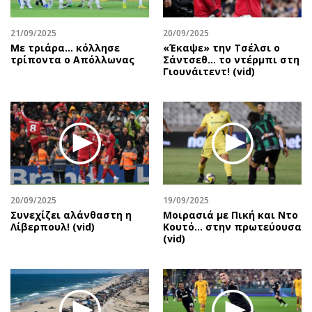
Περιβάλλον
Ταξίδια
Ελλάδα
Συνταγές
21/09/2025
20/09/2025
Κόσμος
Έξοδος
Με τριάρα... κόλλησε
«Έκαψε» την Τσέλσι ο
τρίποντα ο Απόλλωνας
Σάντσεθ... το ντέρμπι στη
Παράξενα
Media
Γιουνάιτεντ! (vid)
Πολιτισμός
Εκπομπές
Σινεμά
Wine routes
Θέατρο-Χορός
Podcasts
Μουσική
Uncut
Εικαστικά
Προσφορές
Βιβλίο
Προσωπικότητες στην ''Κ''
20/09/2025
19/09/2025
Χειρόγραφα
Επιστολές
Συνεχίζει αλάνθαστη η
Μοιρασιά με Πική και Ντο
Λίβερπουλ! (vid)
Κουτό… στην πρωτεύουσα
(vid)