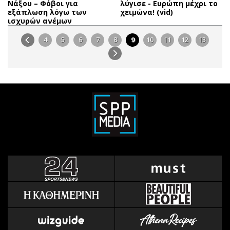
Νάξου – Φόβοι για
λύγισε - Ευρώπη μέχρι το
εξάπλωση λόγω των
χειμώνα! (vid)
ισχυρών ανέμων
4
5
6
7
8
9
10
11
12
13