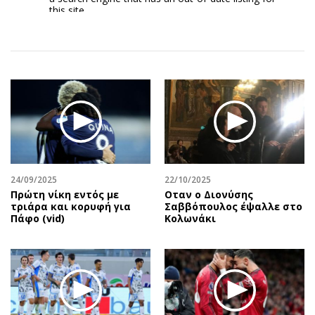
Αθλητισμός
Geek
Κύπρος
Νέα
Ελλάδα
Κινητά-tablets
Διεθνή
Social
Κληρώσεις Allwyn
Αυτοκίνηση
Οικονομική
Αφιερώματα
Οικονομία
Πολιτική
Real Estate
Οικονομία
Επιχειρήσεις
Γενικά
24/09/2025
22/10/2025
Πρώτη νίκη εντός με
Οταν ο Διονύσης
Αγορές
Αναδρομές
τριάρα και κορυφή για
Σαββόπουλος έψαλλε στο
Money Review
Πρόσωπα
Πάφο (vid)
Κολωνάκι
AstroBank Properties
Περιβάλλον
Trends
Good Life
Ενέργεια
Γυναίκα
Ναυτιλία
Showbiz