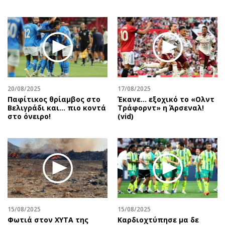
20/08/2025
17/08/2025
Παφίτικος θρίαμβος στο
Έκανε… εξοχικό το «Ολντ
Βελιγράδι και... πιο κοντά
Τράφορντ» η Άρσεναλ!
στο όνειρο!
(vid)
15/08/2025
15/08/2025
Φωτιά στον ΧΥΤΑ της
Καρδιοχτύπησε μα δε