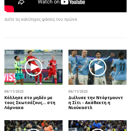
Αθλητισμός
Geek
Κύπρος
Νέα
Δείτε τις καλύτερες φάσεις του αγώνα
Ελλάδα
Κινητά-tablets
Διεθνή
Social
Κληρώσεις Allwyn
Αυτοκίνηση
Οικονομική
Αφιερώματα
Οικονομία
Πολιτική
Real Estate
Οικονομία
Επιχειρήσεις
Γενικά
Αγορές
Αναδρομές
Money Review
Πρόσωπα
06/11/2025
06/11/2025
Κόλλησε στο μηδέν με
Διέλυσε την Ντόρτμουντ
AstroBank Properties
Περιβάλλον
τους Σκωτσέζους... στη
η Σίτι - Ακάθεκτη η
Trends
Good Life
Λάρνακα
Νιούκαστλ
Ενέργεια
Γυναίκα
Ναυτιλία
Showbiz