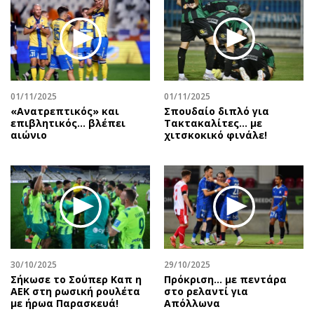
01/11/2025
01/11/2025
«Ανατρεπτικός» και
Σπουδαίο διπλό για
επιβλητικός… βλέπει
Τακτακαλίτες… με
αιώνιο
χιτσκοκικό φινάλε!
30/10/2025
29/10/2025
Σήκωσε το Σούπερ Καπ η
Πρόκριση... με πεντάρα
ΑΕΚ στη ρωσική ρουλέτα
στο ρελαντί για
με ήρωα Παρασκευά!
Απόλλωνα