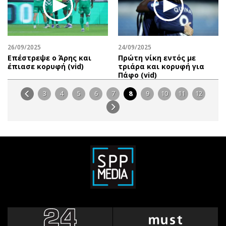
26/09/2025
24/09/2025
Επέστρεψε ο Άρης και
Πρώτη νίκη εντός με
έπιασε κορυφή (vid)
τριάρα και κορυφή για
Πάφο (vid)
3
4
5
6
7
8
9
10
11
12