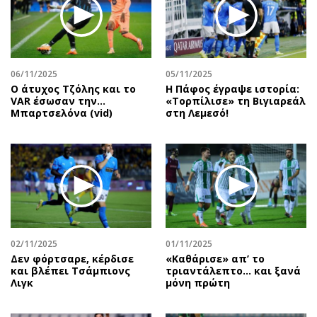
Περιβάλλον
Ταξίδια
Ελλάδα
Συνταγές
Κόσμος
Έξοδος
Παράξενα
Media
06/11/2025
05/11/2025
Πολιτισμός
Εκπομπές
Ο άτυχος Τζόλης και το
Η Πάφος έγραψε ιστορία:
VAR έσωσαν την…
«Τορπίλισε» τη Βιγιαρεάλ
Σινεμά
Wine routes
Μπαρτσελόνα (vid)
στη Λεμεσό!
Θέατρο-Χορός
Podcasts
Μουσική
Uncut
Εικαστικά
Προσφορές
Βιβλίο
Προσωπικότητες στην ''Κ''
Χειρόγραφα
Επιστολές
02/11/2025
01/11/2025
Δεν φόρτσαρε, κέρδισε
«Καθάρισε» απ’ το
και βλέπει Τσάμπιονς
τριαντάλεπτο… και ξανά
Λιγκ
μόνη πρώτη