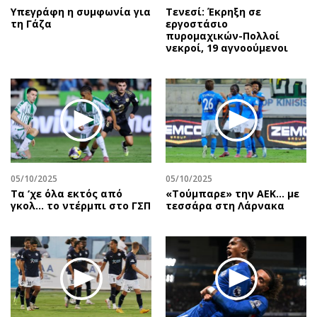
Υπεγράφη η συμφωνία για
Τενεσί: Έκρηξη σε
τη Γάζα
εργοστάσιο
πυρομαχικών-Πολλοί
νεκροί, 19 αγνοούμενοι
05/10/2025
05/10/2025
Τα ‘χε όλα εκτός από
«Τούμπαρε» την ΑΕΚ… με
γκολ… το ντέρμπι στο ΓΣΠ
τεσσάρα στη Λάρνακα