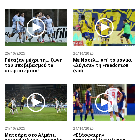
26/10/2025
26/10/2025
Πέταξαν μέχρι τη… ζώνη
Με Νατέλ… απ’ το μανίκι
του υποβιβασμού τα
«λύγισε» τη Freedom24!
«περιστέρια»!
(vid)
21/10/2025
21/10/2025
Ματσάρα στο Αλμάτι,
«Εξάσφαιρη»