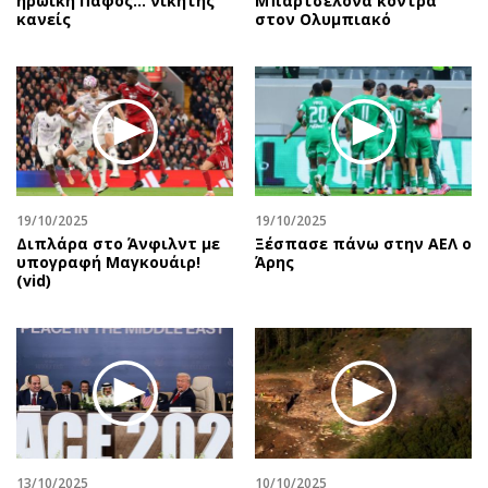
ηρωική Πάφος… νικητής
Μπαρτσελόνα κόντρα
κανείς
στον Ολυμπιακό
19/10/2025
19/10/2025
Διπλάρα στο Άνφιλντ με
Ξέσπασε πάνω στην ΑΕΛ ο
υπογραφή Μαγκουάιρ!
Άρης
(vid)
13/10/2025
10/10/2025