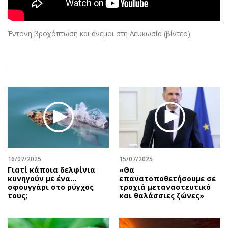
Αθλητισμός
Geek
Κύπρος
Νέα
Έντονη βροχόπτωση και άνεμοι στη Λευκωσία (βίντεο)
Ελλάδα
Κινητά-tablets
Διεθνή
Social
Κληρώσεις Allwyn
Αυτοκίνηση
Οικονομική
Αφιερώματα
Οικονομία
Πολιτική
Real Estate
Οικονομία
Επιχειρήσεις
Γενικά
Αγορές
Αναδρομές
Money Review
Πρόσωπα
16/07/2025
15/07/2025
Γιατί κάποια δελφίνια
«Θα
AstroBank Properties
Περιβάλλον
κυνηγούν με ένα…
επανατοποθετήσουμε σε
Trends
Good Life
σφουγγάρι στο ρύγχος
τροχιά μεταναστευτικό
τους;
και θαλάσσιες ζώνες»
Ενέργεια
Γυναίκα
Ναυτιλία
Showbiz