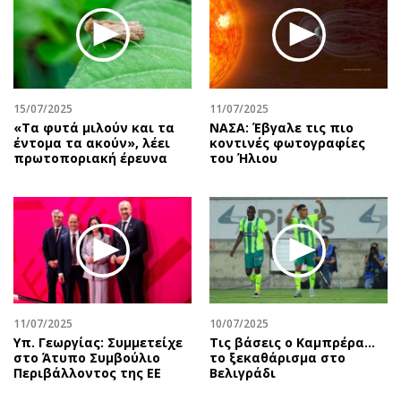
Περιβάλλον
Ταξίδια
Ελλάδα
Συνταγές
Κόσμος
Έξοδος
Παράξενα
Media
Πολιτισμός
Εκπομπές
15/07/2025
11/07/2025
«Tα φυτά μιλούν και τα
ΝΑΣΑ: Έβγαλε τις πιο
Σινεμά
Wine routes
έντομα τα ακούν», λέει
κοντινές φωτογραφίες
πρωτοποριακή έρευνα
του Ήλιου
Θέατρο-Χορός
Podcasts
Μουσική
Uncut
Εικαστικά
Προσφορές
Βιβλίο
Προσωπικότητες στην ''Κ''
Χειρόγραφα
Επιστολές
11/07/2025
10/07/2025
Υπ. Γεωργίας: Συμμετείχε
Τις βάσεις ο Καμπρέρα…
στο Άτυπο Συμβούλιο
το ξεκαθάρισμα στο
Περιβάλλοντος της ΕΕ
Βελιγράδι