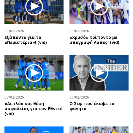
Περιβάλλον
Ταξίδια
Ελλάδα
Συνταγές
Κόσμος
Έξοδος
Παράξενα
Media
09/02/2026
09/02/2026
Πολιτισμός
Εκπομπές
Εξάποντο για τα
«Χρυσό» τρίποντο με
«Περιστέρια»! (vid)
υπογραφή Λόπες! (vid)
Σινεμά
Wine routes
Θέατρο-Χορός
Podcasts
Μουσική
Uncut
Εικαστικά
Προσφορές
Βιβλίο
Προσωπικότητες στην ''Κ''
Χειρόγραφα
Επιστολές
07/02/2026
05/02/2026
«Διπλό» και θέση
Ο Σέφ που έκαψε το
ασφαλείας για τον Εθνικό
φαγητό
(vid)