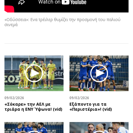
Αθλητισμός
Geek
Κύπρος
Νέα
«Οδύσσεια»: Ενα τρέιλερ θυμίζει την προσμονή του παλιού
Ελλάδα
Κινητά-tablets
σινεμά
Διεθνή
Social
Κληρώσεις Allwyn
Αυτοκίνηση
Οικονομική
Αφιερώματα
Οικονομία
Πολιτική
Real Estate
Οικονομία
Επιχειρήσεις
Γενικά
Αγορές
Αναδρομές
Money Review
Πρόσωπα
09/02/2026
09/02/2026
AstroBank Properties
Περιβάλλον
«Σόκαρε» την ΑΕΛ με
Εξάποντο για τα
Trends
Good Life
τριάρα η ΕΝΥ Ύψωνα! (vid)
«Περιστέρια»! (vid)
Ενέργεια
Γυναίκα
Ναυτιλία
Showbiz