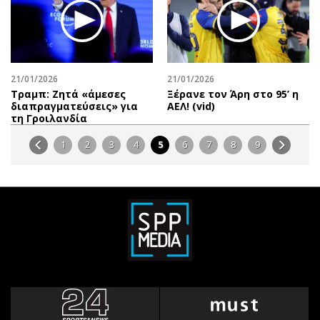
21/01/2026
21/01/2026
Τραμπ: Ζητά «άμεσες
Ξέρανε τον Άρη στο 95’ η
διαπραγματεύσεις» για
ΑΕΛ! (vid)
τη Γροιλανδία
1
2
3
4
5
6
7
8
9