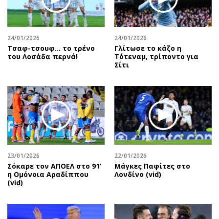
24/01/2026
24/01/2026
Τσαφ-τσουφ… το τρένο
Γλίτωσε το κάζο η
του Λοσάδα περνά!
Τότεναμ, τρίποντο για
Σίτι
23/01/2026
22/01/2026
Σόκαρε τον ΑΠΟΕΛ στο 91’
Μάγκες Παφίτες στο
η Ομόνοια Αραδίππου
Λονδίνο (vid)
(vid)