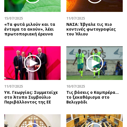
Περιβάλλον
Ταξίδια
Ελλάδα
Συνταγές
Κόσμος
Έξοδος
15/07/2025
11/07/2025
«Tα φυτά μιλούν και τα
ΝΑΣΑ: Έβγαλε τις πιο
Παράξενα
Media
έντομα τα ακούν», λέει
κοντινές φωτογραφίες
πρωτοποριακή έρευνα
του Ήλιου
Πολιτισμός
Εκπομπές
Σινεμά
Wine routes
Θέατρο-Χορός
Podcasts
Μουσική
Uncut
Εικαστικά
Προσφορές
Βιβλίο
Προσωπικότητες στην ''Κ''
Χειρόγραφα
Επιστολές
11/07/2025
10/07/2025
Υπ. Γεωργίας: Συμμετείχε
Τις βάσεις ο Καμπρέρα…
στο Άτυπο Συμβούλιο
το ξεκαθάρισμα στο
Περιβάλλοντος της ΕΕ
Βελιγράδι