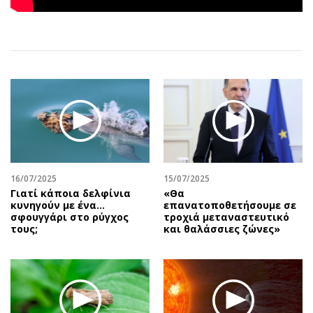
Αθλητισμός
Geek
Κύπρος
Νέα
Ελλάδα
Κινητά-tablets
Διεθνή
Social
Κληρώσεις Allwyn
Αυτοκίνηση
Οικονομική
Αφιερώματα
Οικονομία
Πολιτική
Real Estate
Οικονομία
Επιχειρήσεις
Γενικά
16/07/2025
15/07/2025
Γιατί κάποια δελφίνια
«Θα
Αγορές
Αναδρομές
κυνηγούν με ένα…
επανατοποθετήσουμε σε
Money Review
Πρόσωπα
σφουγγάρι στο ρύγχος
τροχιά μεταναστευτικό
τους;
και θαλάσσιες ζώνες»
AstroBank Properties
Περιβάλλον
Trends
Good Life
Ενέργεια
Γυναίκα
Ναυτιλία
Showbiz