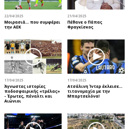
Περιβάλλον
Ταξίδια
Ελλάδα
Συνταγές
22/04/2025
21/04/2025
Κόσμος
Έξοδος
Μοιρασιά… που συμφέρει
Πέθανε ο Πάπας
Παράξενα
Media
την ΑΕΚ
Φραγκίσκος
Πολιτισμός
Εκπομπές
Σινεμά
Wine routes
Θέατρο-Χορός
Podcasts
Μουσική
Uncut
Εικαστικά
Προσφορές
Βιβλίο
Προσωπικότητες στην ''Κ''
17/04/2025
17/04/2025
Χειρόγραφα
Επιστολές
Άγνωστες ιστορίες
Ατσάλινη Ίντερ έκλεισε…
ποδοσφαιρικής «τρέλας»
τιτανομαχία με την
- Έρωτες, πέναλτι και
Μπαρτσελόνα!
Αιώνιοι