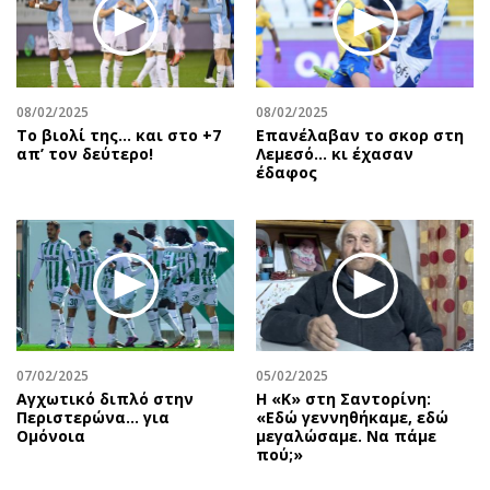
08/02/2025
08/02/2025
Το βιολί της… και στο +7
Επανέλαβαν το σκορ στη
απ’ τον δεύτερο!
Λεμεσό… κι έχασαν
έδαφος
07/02/2025
05/02/2025
Αγχωτικό διπλό στην
Η «Κ» στη Σαντορίνη:
Περιστερώνα… για
«Εδώ γεννηθήκαμε, εδώ
Ομόνοια
μεγαλώσαμε. Να πάμε
πού;»