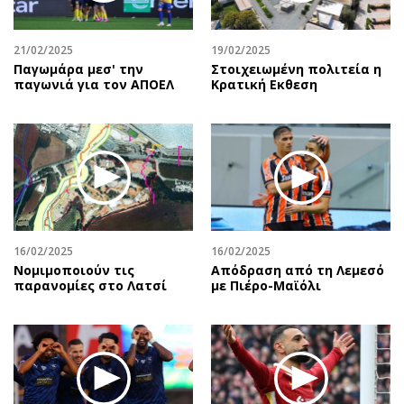
Περιβάλλον
Ταξίδια
Ελλάδα
Συνταγές
21/02/2025
19/02/2025
Κόσμος
Έξοδος
Παγωμάρα μεσ' την
Στοιχειωμένη πολιτεία η
Παράξενα
Media
παγωνιά για τον ΑΠΟΕΛ
Κρατική Eκθεση
Πολιτισμός
Εκπομπές
Σινεμά
Wine routes
Θέατρο-Χορός
Podcasts
Μουσική
Uncut
Εικαστικά
Προσφορές
Βιβλίο
Προσωπικότητες στην ''Κ''
16/02/2025
16/02/2025
Χειρόγραφα
Επιστολές
Νομιμοποιούν τις
Απόδραση από τη Λεμεσό
παρανομίες στο Λατσί
με Πιέρο-Μαϊόλι