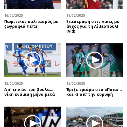
16/02/2025
16/02/2025
Παφίτικος καλπασμός με
Επιστροφή στις νίκες με
ζωγραφιά Πέπε!
άγχος για τη Λίβερπουλ!
(vid)
15/02/2025
15/02/2025
Απ’ την άσπρη βούλα…
Έριξε τριάρα στο «Παπ»…
νίκη ενάμιση μήνα μετά
και -3 απ’ την κορυφή