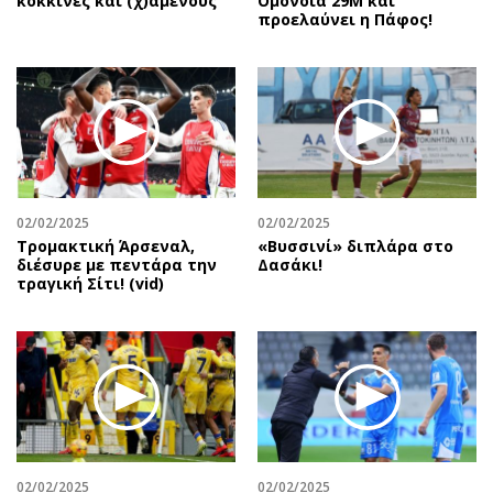
κόκκινες και (χ)αμένους
Ομόνοια 29Μ και
προελαύνει η Πάφος!
02/02/2025
02/02/2025
Τρομακτική Άρσεναλ,
«Βυσσινί» διπλάρα στο
διέσυρε με πεντάρα την
Δασάκι!
τραγική Σίτι! (vid)
02/02/2025
02/02/2025