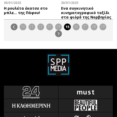
30/01/2025
30/01/2025
Η ρουλέτα έκατσε στο
Ενα συγκινητικό
μπλε… της Πάφου!
κινηματογραφικό ταξίδι
στα φιόρδ της Νορβηγίας
10
11
12
13
14
15
16
17
18
19