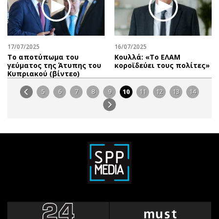
17/07/2025
16/07/2025
Το αποτύπωμα του
Κουλλά: «Το ΕΛΑΜ
γεύματος της Άτυπης του
κοροϊδεύει τους πολίτες»
Κυπριακού (βίντεο)
5
6
7
8
9
10
11
12
13
14