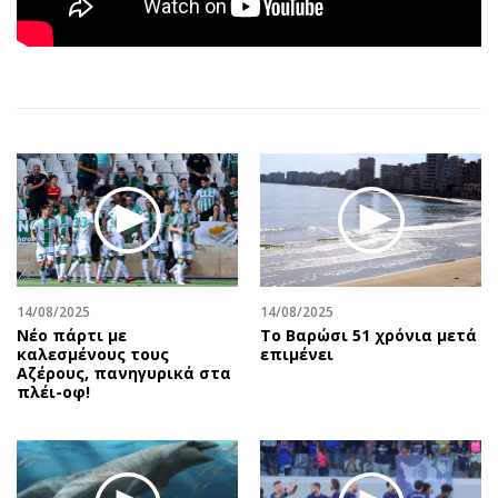
Αθλητισμός
Geek
Κύπρος
Νέα
Ελλάδα
Κινητά-tablets
Διεθνή
Social
Κληρώσεις Allwyn
Αυτοκίνηση
Οικονομική
Αφιερώματα
Οικονομία
Πολιτική
Real Estate
Οικονομία
Επιχειρήσεις
Γενικά
Αγορές
Αναδρομές
14/08/2025
14/08/2025
Νέο πάρτι με
Το Βαρώσι 51 χρόνια μετά
Money Review
Πρόσωπα
καλεσμένους τους
επιμένει
Αζέρους, πανηγυρικά στα
AstroBank Properties
Περιβάλλον
πλέι-οφ!
Trends
Good Life
Ενέργεια
Γυναίκα
Ναυτιλία
Showbiz