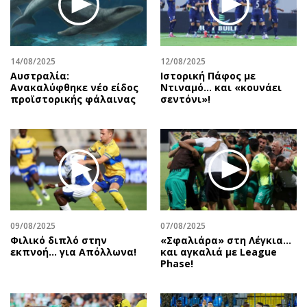
Περιβάλλον
Ταξίδια
Ελλάδα
Συνταγές
Κόσμος
Έξοδος
14/08/2025
12/08/2025
Παράξενα
Media
Αυστραλία:
Ιστορική Πάφος με
Πολιτισμός
Εκπομπές
Ανακαλύφθηκε νέο είδος
Ντιναμό… και «κουνάει
προϊστορικής φάλαινας
σεντόνι»!
Σινεμά
Wine routes
Θέατρο-Χορός
Podcasts
Μουσική
Uncut
Εικαστικά
Προσφορές
Βιβλίο
Προσωπικότητες στην ''Κ''
Χειρόγραφα
Επιστολές
09/08/2025
07/08/2025
Φιλικό διπλό στην
«Σφαλιάρα» στη Λέγκια…
εκπνοή… για Απόλλωνα!
και αγκαλιά με League
Phase!