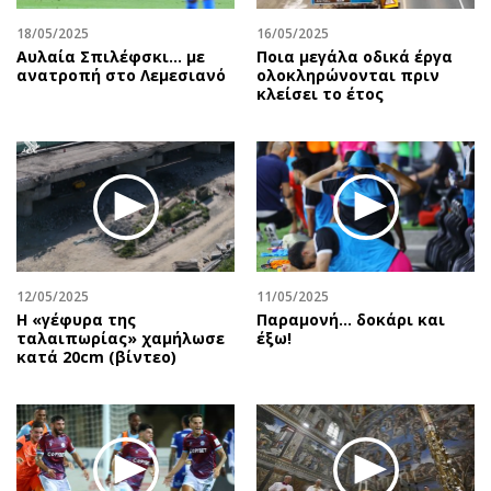
Περιβάλλον
Ταξίδια
18/05/2025
16/05/2025
Ελλάδα
Συνταγές
Αυλαία Σπιλέφσκι... με
Ποια μεγάλα οδικά έργα
Κόσμος
Έξοδος
ανατροπή στο Λεμεσιανό
ολοκληρώνονται πριν
κλείσει το έτος
Παράξενα
Media
Πολιτισμός
Εκπομπές
Σινεμά
Wine routes
Θέατρο-Χορός
Podcasts
Μουσική
Uncut
Εικαστικά
Προσφορές
Βιβλίο
Προσωπικότητες στην ''Κ''
12/05/2025
11/05/2025
H «γέφυρα της
Παραμονή… δοκάρι και
Χειρόγραφα
Επιστολές
ταλαιπωρίας» χαμήλωσε
έξω!
κατά 20cm (βίντεο)