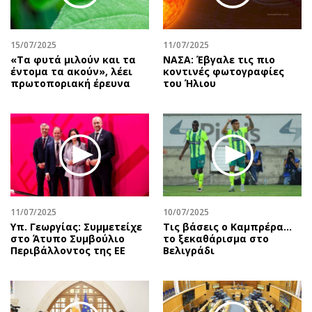
Περιβάλλον
Ταξίδια
Ελλάδα
Συνταγές
Κόσμος
Έξοδος
15/07/2025
11/07/2025
«Tα φυτά μιλούν και τα
ΝΑΣΑ: Έβγαλε τις πιο
Παράξενα
Media
έντομα τα ακούν», λέει
κοντινές φωτογραφίες
πρωτοποριακή έρευνα
του Ήλιου
Πολιτισμός
Εκπομπές
Σινεμά
Wine routes
Θέατρο-Χορός
Podcasts
Μουσική
Uncut
Εικαστικά
Προσφορές
Βιβλίο
Προσωπικότητες στην ''Κ''
Χειρόγραφα
Επιστολές
11/07/2025
10/07/2025
Υπ. Γεωργίας: Συμμετείχε
Τις βάσεις ο Καμπρέρα…
στο Άτυπο Συμβούλιο
το ξεκαθάρισμα στο
Περιβάλλοντος της ΕΕ
Βελιγράδι