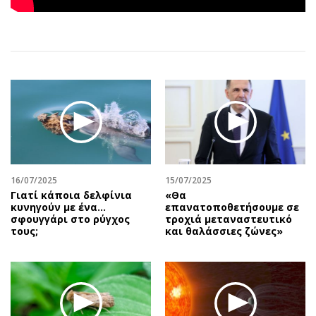
Αθλητισμός
Geek
Κύπρος
Νέα
Ελλάδα
Κινητά-tablets
Διεθνή
Social
Κληρώσεις Allwyn
Αυτοκίνηση
Οικονομική
Αφιερώματα
Οικονομία
Πολιτική
Real Estate
Οικονομία
Επιχειρήσεις
Γενικά
16/07/2025
15/07/2025
Γιατί κάποια δελφίνια
«Θα
Αγορές
Αναδρομές
κυνηγούν με ένα…
επανατοποθετήσουμε σε
Money Review
Πρόσωπα
σφουγγάρι στο ρύγχος
τροχιά μεταναστευτικό
τους;
και θαλάσσιες ζώνες»
AstroBank Properties
Περιβάλλον
Trends
Good Life
Ενέργεια
Γυναίκα
Ναυτιλία
Showbiz