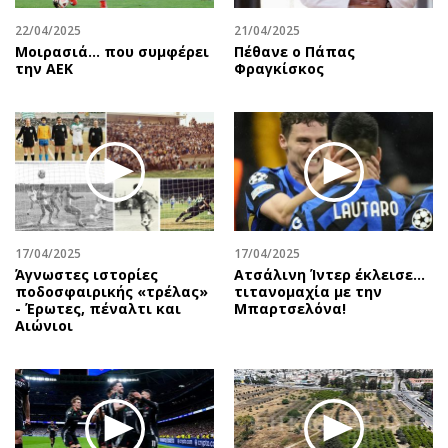
Περιβάλλον
Ταξίδια
22/04/2025
21/04/2025
Ελλάδα
Συνταγές
Μοιρασιά… που συμφέρει
Πέθανε ο Πάπας
Κόσμος
Έξοδος
την ΑΕΚ
Φραγκίσκος
Παράξενα
Media
Πολιτισμός
Εκπομπές
Σινεμά
Wine routes
Θέατρο-Χορός
Podcasts
Μουσική
Uncut
Εικαστικά
Προσφορές
17/04/2025
17/04/2025
Βιβλίο
Προσωπικότητες στην ''Κ''
Άγνωστες ιστορίες
Ατσάλινη Ίντερ έκλεισε…
ποδοσφαιρικής «τρέλας»
τιτανομαχία με την
Χειρόγραφα
Επιστολές
- Έρωτες, πέναλτι και
Μπαρτσελόνα!
Αιώνιοι