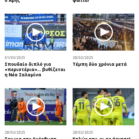
ο Άρης
φωτιά!
01/03/2025
28/02/2025
Σπουδαίο διπλό για
Τέμπη δύο χρόνια μετά
«περιστέρια»... βυθίζεται
η Νέα Σαλαμίνα
28/02/2025
28/02/2025
Σοκ για την Ανόρθωση,
Καλώς την, κι ας άργησε!