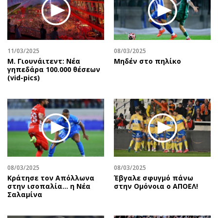
Περιβάλλον
Ταξίδια
Ελλάδα
Συνταγές
Κόσμος
Έξοδος
Παράξενα
Media
11/03/2025
08/03/2025
Πολιτισμός
Εκπομπές
Μ. Γιουνάιτεντ: Νέα
Μηδέν στο πηλίκο
γηπεδάρα 100.000 θέσεων
Σινεμά
Wine routes
(vid-pics)
Θέατρο-Χορός
Podcasts
Μουσική
Uncut
Εικαστικά
Προσφορές
Βιβλίο
Προσωπικότητες στην ''Κ''
Χειρόγραφα
Επιστολές
08/03/2025
08/03/2025
Κράτησε τον Απόλλωνα
Έβγαλε σφυγμό πάνω
στην ισοπαλία… η Νέα
στην Ομόνοια ο ΑΠΟΕΛ!
Σαλαμίνα