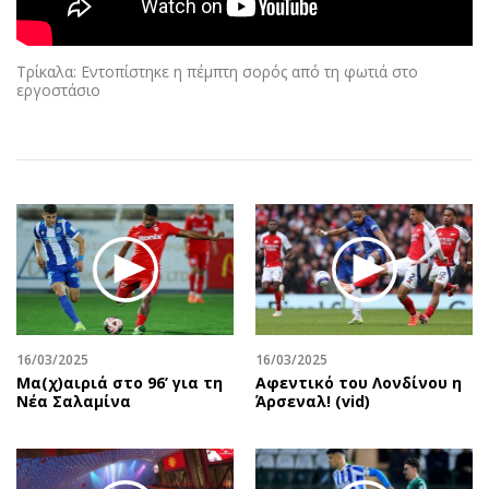
Αθλητισμός
Geek
Κύπρος
Νέα
Τρίκαλα: Εντοπίστηκε η πέμπτη σορός από τη φωτιά στο
Ελλάδα
Κινητά-tablets
εργοστάσιο
Διεθνή
Social
Κληρώσεις Allwyn
Αυτοκίνηση
Οικονομική
Αφιερώματα
Οικονομία
Πολιτική
Real Estate
Οικονομία
Επιχειρήσεις
Γενικά
Αγορές
Αναδρομές
Money Review
Πρόσωπα
16/03/2025
16/03/2025
AstroBank Properties
Περιβάλλον
Μα(χ)αιριά στο 96’ για τη
Αφεντικό του Λονδίνου η
Trends
Good Life
Νέα Σαλαμίνα
Άρσεναλ! (vid)
Ενέργεια
Γυναίκα
Ναυτιλία
Showbiz