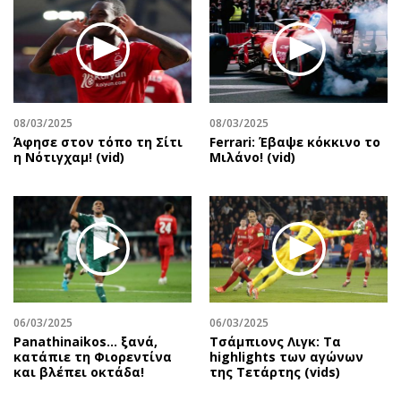
08/03/2025
08/03/2025
Άφησε στον τόπο τη Σίτι
Ferrari: Έβαψε κόκκινο το
η Νότιγχαμ! (vid)
Μιλάνο! (vid)
06/03/2025
06/03/2025
Panathinaikos… ξανά,
Τσάμπιονς Λιγκ: Τα
κατάπιε τη Φιορεντίνα
highlights των αγώνων
και βλέπει οκτάδα!
της Τετάρτης (vids)