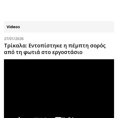
ΕΓΓΡΑΦΗ
ΕΙΣΟΔΟΣ
Videos
27/01/2026
ΚΑΤΗΓΟΡΙΕΣ
ΣΥΝΔΕΣΗ
Τρίκαλα: Εντοπίστηκε η πέμπτη σορός
από τη φωτιά στο εργοστάσιο
Κύπρος
Απόψεις
Παιδεία
Αρθρογραφία
Υγεία
The Hill
Πολιτική
Υγεία
Βουλευτικές 2026
Αγγελίες
Εκλογές 2024
Ενοικιάζονται
Προεδρικές 2023
Πωλούνται
Δημοσκοπήσεις
Ζητούν εργασία
Διπλωματία
Θέσεις εργασίας