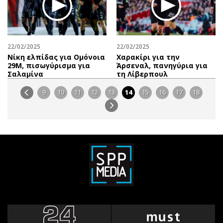
22/02/2025
22/02/2025
Νίκη ελπίδας για Ομόνοια
Χαρακίρι για την
29Μ, πισωγύρισμα για
Άρσεναλ, πανηγύρια για
Σαλαμίνα
τη Λίβερπουλ
9
10
11
12
13
14
15
16
17
18