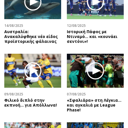
Περιβάλλον
Ταξίδια
Ελλάδα
Συνταγές
Κόσμος
Έξοδος
14/08/2025
12/08/2025
Παράξενα
Media
Αυστραλία:
Ιστορική Πάφος με
Πολιτισμός
Εκπομπές
Ανακαλύφθηκε νέο είδος
Ντιναμό… και «κουνάει
προϊστορικής φάλαινας
σεντόνι»!
Σινεμά
Wine routes
Θέατρο-Χορός
Podcasts
Μουσική
Uncut
Εικαστικά
Προσφορές
Βιβλίο
Προσωπικότητες στην ''Κ''
Χειρόγραφα
Επιστολές
09/08/2025
07/08/2025
Φιλικό διπλό στην
«Σφαλιάρα» στη Λέγκια…
εκπνοή… για Απόλλωνα!
και αγκαλιά με League
Phase!