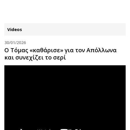
ΕΓΓΡΑΦΗ
ΕΙΣΟΔΟΣ
Videos
30/01/2026
ΚΑΤΗΓΟΡΙΕΣ
ΣΥΝΔΕΣΗ
Ο Τόμας «καθάρισε» για τον Απόλλωνα
και συνεχίζει το σερί
Κύπρος
Απόψεις
Παιδεία
Αρθρογραφία
Υγεία
The Hill
Πολιτική
Υγεία
Βουλευτικές 2026
Αγγελίες
Εκλογές 2024
Ενοικιάζονται
Προεδρικές 2023
Πωλούνται
Δημοσκοπήσεις
Ζητούν εργασία
Διπλωματία
Θέσεις εργασίας