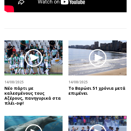
Αθλητισμός
Geek
Κύπρος
Νέα
Ελλάδα
Κινητά-tablets
Διεθνή
Social
Κληρώσεις Allwyn
Αυτοκίνηση
Οικονομική
Αφιερώματα
Οικονομία
Πολιτική
Real Estate
Οικονομία
Επιχειρήσεις
Γενικά
Αγορές
Αναδρομές
14/08/2025
14/08/2025
Νέο πάρτι με
Το Βαρώσι 51 χρόνια μετά
Money Review
Πρόσωπα
καλεσμένους τους
επιμένει
Αζέρους, πανηγυρικά στα
AstroBank Properties
Περιβάλλον
πλέι-οφ!
Trends
Good Life
Ενέργεια
Γυναίκα
Ναυτιλία
Showbiz