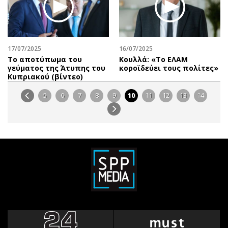
17/07/2025
16/07/2025
Το αποτύπωμα του
Κουλλά: «Το ΕΛΑΜ
γεύματος της Άτυπης του
κοροϊδεύει τους πολίτες»
Κυπριακού (βίντεο)
5
6
7
8
9
10
11
12
13
14