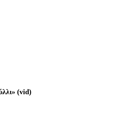
λλι» (vid)