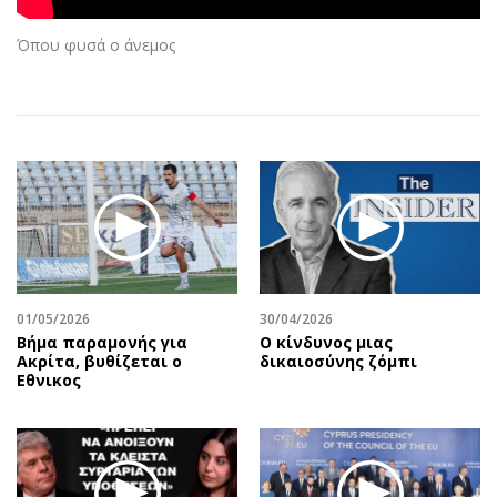
Αθλητισμός
Geek
Όπου φυσά ο άνεμος
Κύπρος
Νέα
Ελλάδα
Κινητά-tablets
Διεθνή
Social
Κληρώσεις Allwyn
Αυτοκίνηση
Οικονομική
Αφιερώματα
Οικονομία
Πολιτική
Real Estate
Οικονομία
Επιχειρήσεις
Γενικά
Αγορές
Αναδρομές
01/05/2026
30/04/2026
Βήμα παραμονής για
Ο κίνδυνος μιας
Money Review
Πρόσωπα
Ακρίτα, βυθίζεται ο
δικαιοσύνης ζόμπι
AstroBank Properties
Περιβάλλον
Εθνικος
Trends
Good Life
Ενέργεια
Γυναίκα
Ναυτιλία
Showbiz