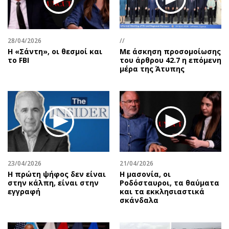
Περιβάλλον
Ταξίδια
Ελλάδα
Συνταγές
Κόσμος
Έξοδος
28/04/2026
//
Παράξενα
Media
Η «Σάντη», οι θεσμοί και
Με άσκηση προσομοίωσης
το FBI
του άρθρου 42.7 η επόμενη
Πολιτισμός
Εκπομπές
μέρα της Άτυπης
Σινεμά
Wine routes
Θέατρο-Χορός
Podcasts
Μουσική
Uncut
Εικαστικά
Προσφορές
Βιβλίο
Προσωπικότητες στην ''Κ''
Χειρόγραφα
Επιστολές
23/04/2026
21/04/2026
Η πρώτη ψήφος δεν είναι
Η μασονία, οι
στην κάλπη, είναι στην
Ροδόσταυροι, τα θαύματα
εγγραφή
και τα εκκλησιαστικά
σκάνδαλα