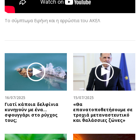
Αθλητισμός
Geek
Κύπρος
Νέα
Το σύμπτωμα Ειρήνη και η αρρώστια του ΑΚΕΛ
Ελλάδα
Κινητά-tablets
Διεθνή
Social
Κληρώσεις Allwyn
Αυτοκίνηση
Οικονομική
Αφιερώματα
Οικονομία
Πολιτική
Real Estate
Οικονομία
Επιχειρήσεις
Γενικά
Αγορές
Αναδρομές
Money Review
Πρόσωπα
16/07/2025
15/07/2025
Γιατί κάποια δελφίνια
«Θα
AstroBank Properties
Περιβάλλον
κυνηγούν με ένα…
επανατοποθετήσουμε σε
Trends
Good Life
σφουγγάρι στο ρύγχος
τροχιά μεταναστευτικό
τους;
και θαλάσσιες ζώνες»
Ενέργεια
Γυναίκα
Ναυτιλία
Showbiz