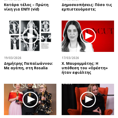
Κατάρα τέλος – Πρώτη
Δημοσκοπήσεις: Πόσο τις
νίκη για ΕΝΠ! (vid)
εμπιστευόμαστε;
19/03/2026
17/03/2026
Δημήτρης Παπαϊωάννου:
Χ. Μαυρομμάτης: Η
Με αγάπη, στη Rosalia
υπόθεση του «Ορέστη»
ήταν εφιάλτης