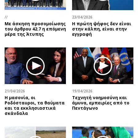
Περιβάλλον
Ταξίδια
Ελλάδα
Συνταγές
//
23/04/2026
Κόσμος
Έξοδος
Με άσκηση προσομοίωσης
Η πρώτη ψήφος δεν είναι
Παράξενα
Media
του άρθρου 42.7 η επόμενη
στην κάλπη, είναι στην
μέρα της Άτυπης
εγγραφή
Πολιτισμός
Εκπομπές
Σινεμά
Wine routes
Θέατρο-Χορός
Podcasts
Μουσική
Uncut
Εικαστικά
Προσφορές
Βιβλίο
Προσωπικότητες στην ''Κ''
Χειρόγραφα
Επιστολές
21/04/2026
19/04/2026
Η μασονία, οι
Τεχνητή νοημοσύνη και
Ροδόσταυροι, τα θαύματα
άμυνα, εμπειρίες από το
και τα εκκλησιαστικά
Πεντάγωνο
σκάνδαλα