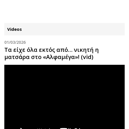
ΕΓΓΡΑΦΗ
ΕΙΣΟΔΟΣ
Videos
01/03/2026
ΚΑΤΗΓΟΡΙΕΣ
ΣΥΝΔΕΣΗ
Τα είχε όλα εκτός από… νικητή η
ματσάρα στο «Αλφαμέγα»! (vid)
Κύπρος
Απόψεις
Παιδεία
Αρθρογραφία
Υγεία
The Hill
Πολιτική
Υγεία
Βουλευτικές 2026
Αγγελίες
Εκλογές 2024
Ενοικιάζονται
Προεδρικές 2023
Πωλούνται
Δημοσκοπήσεις
Ζητούν εργασία
Διπλωματία
Θέσεις εργασίας