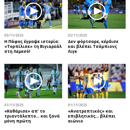
Περιβάλλον
Ταξίδια
Ελλάδα
Συνταγές
Κόσμος
Έξοδος
Παράξενα
Media
Πολιτισμός
Εκπομπές
05/11/2025
02/11/2025
Η Πάφος έγραψε ιστορία:
Δεν φόρτσαρε, κέρδισε
Σινεμά
Wine routes
«Τορπίλισε» τη Βιγιαρεάλ
και βλέπει Τσάμπιονς
στη Λεμεσό!
Λιγκ
Θέατρο-Χορός
Podcasts
Μουσική
Uncut
Εικαστικά
Προσφορές
Βιβλίο
Προσωπικότητες στην ''Κ''
Χειρόγραφα
Επιστολές
01/11/2025
01/11/2025
«Καθάρισε» απ’ το
«Ανατρεπτικός» και
τριαντάλεπτο… και ξανά
επιβλητικός… βλέπει
μόνη πρώτη
αιώνιο