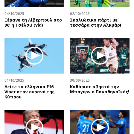
04/10/2025
02/10/2025
Ξέρανε τη Λίβερπουλ στο
Σκαλιώτικο πάρτι με
96’ η Τσέλσι! (vid)
τεσσάρα στην Αλκμάρ!
01/10/2025
30/09/2025
Δείτε τα ελληνικά F16
Καθάρισε σβηστά την
Viper στον ουρανό της
Μπάγερν ο Παναθηναϊκός!
Κύπρου