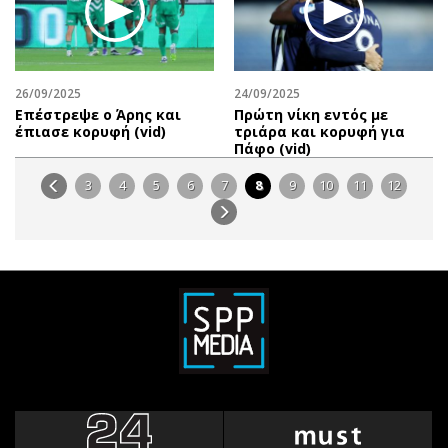
26/09/2025
24/09/2025
Επέστρεψε ο Άρης και
Πρώτη νίκη εντός με
έπιασε κορυφή (vid)
τριάρα και κορυφή για
Πάφο (vid)
3
4
5
6
7
8
9
10
11
12