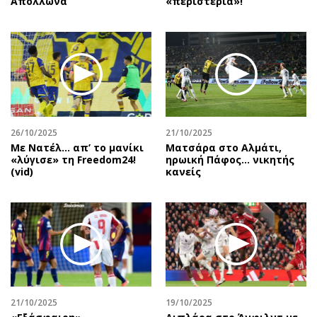
Απόλλωνα
«περιστέρια»!
26/10/2025
21/10/2025
Με Νατέλ… απ’ το μανίκι
Ματσάρα στο Αλμάτι,
«λύγισε» τη Freedom24!
ηρωική Πάφος… νικητής
(vid)
κανείς
21/10/2025
19/10/2025