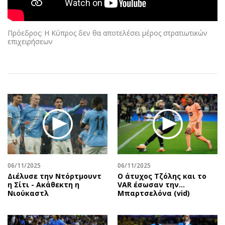
Αθλητισμός
Geek
Κύπρος
Νέα
Πρόεδρος: Η Κύπρος δεν θα αποτελέσει μέρος στρατιωτικών
Ελλάδα
Κινητά-tablets
επιχειρήσεων
Διεθνή
Social
Κληρώσεις Allwyn
Αυτοκίνηση
Οικονομική
Αφιερώματα
Οικονομία
Πολιτική
Real Estate
Οικονομία
Επιχειρήσεις
Γενικά
Αγορές
Αναδρομές
Money Review
Πρόσωπα
06/11/2025
06/11/2025
AstroBank Properties
Περιβάλλον
Διέλυσε την Ντόρτμουντ
Ο άτυχος Τζόλης και το
Trends
Good Life
η Σίτι - Ακάθεκτη η
VAR έσωσαν την…
Νιούκαστλ
Μπαρτσελόνα (vid)
Ενέργεια
Γυναίκα
Ναυτιλία
Showbiz