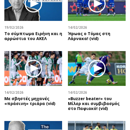
19/02/2026
14/02/2026
Το σύμπτωμα Ειρήνη και η
Ήρωας ο Τόμας στη
αρρώστια του ΑΚΕΛ
Λάρνακα! (vid)
14/02/2026
14/02/2026
Με σβηστές μηχανές
«Βuzzer beater» του
«πράσινη» τριάρα (vid)
Μίλερ και συμβιβασμός
στο Παφιακό! (vid)