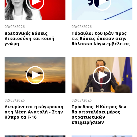
Περιβάλλον
Ταξίδια
Ελλάδα
Συνταγές
Κόσμος
Έξοδος
03/03/2026
03/03/2026
Παράξενα
Media
Βρετανικές Βάσεις,
Πύραυλοι του Ιράν προς
Πολιτισμός
Εκπομπές
Δικαιοσύνη και κοινή
τις Βάσεις έπεσαν στην
γνώμη
θάλασσα λόγω εμβέλειας
Σινεμά
Wine routes
Θέατρο-Χορός
Podcasts
Μουσική
Uncut
Εικαστικά
Προσφορές
Βιβλίο
Προσωπικότητες στην ''Κ''
Χειρόγραφα
Επιστολές
02/03/2026
02/03/2026
Διευρύνεται η σύγκρουση
Πρόεδρος: Η Κύπρος δεν
στη Μέση Ανατολή - Στην
θα αποτελέσει μέρος
Κύπρο τα F-16
στρατιωτικών
επιχειρήσεων