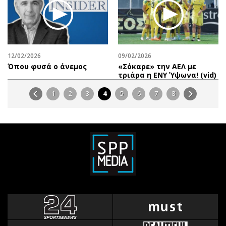
12/02/2026
09/02/2026
Όπου φυσά ο άνεμος
«Σόκαρε» την ΑΕΛ με
τριάρα η ΕΝΥ Ύψωνα! (vid)
1
2
3
4
5
6
7
8