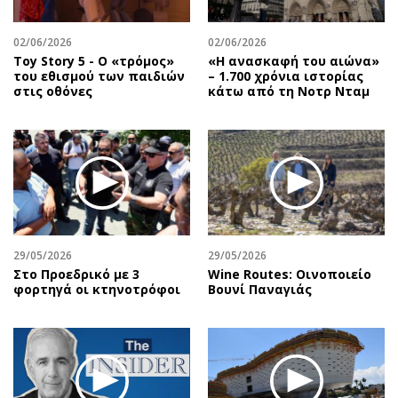
Περιβάλλον
Ταξίδια
Ελλάδα
Συνταγές
02/06/2026
02/06/2026
Κόσμος
Έξοδος
Toy Story 5 - O «τρόμος»
«Η ανασκαφή του αιώνα»
του εθισμού των παιδιών
– 1.700 χρόνια ιστορίας
Παράξενα
Media
στις οθόνες
κάτω από τη Νοτρ Νταμ
Πολιτισμός
Εκπομπές
Σινεμά
Wine routes
Θέατρο-Χορός
Podcasts
Μουσική
Uncut
Εικαστικά
Προσφορές
Βιβλίο
Προσωπικότητες στην ''Κ''
29/05/2026
29/05/2026
Χειρόγραφα
Επιστολές
Στο Προεδρικό με 3
Wine Routes: Οινοποιείο
φορτηγά οι κτηνοτρόφοι
Βουνί Παναγιάς