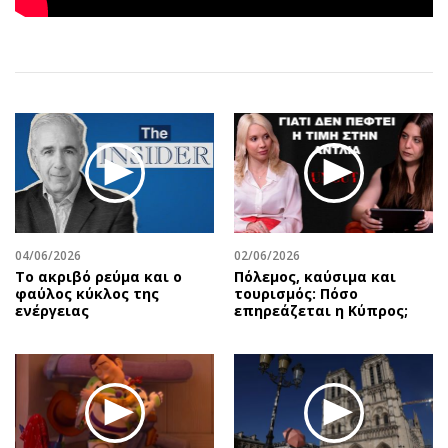
Αθλητισμός
Geek
Κύπρος
Νέα
Ελλάδα
Κινητά-tablets
Διεθνή
Social
Κληρώσεις Allwyn
Αυτοκίνηση
Οικονομική
Αφιερώματα
Οικονομία
Πολιτική
Real Estate
Οικονομία
Επιχειρήσεις
Γενικά
04/06/2026
02/06/2026
Το ακριβό ρεύμα και ο
Πόλεμος, καύσιμα και
Αγορές
Αναδρομές
φαύλος κύκλος της
τουρισμός: Πόσο
Money Review
Πρόσωπα
ενέργειας
επηρεάζεται η Κύπρος;
AstroBank Properties
Περιβάλλον
Trends
Good Life
Ενέργεια
Γυναίκα
Ναυτιλία
Showbiz