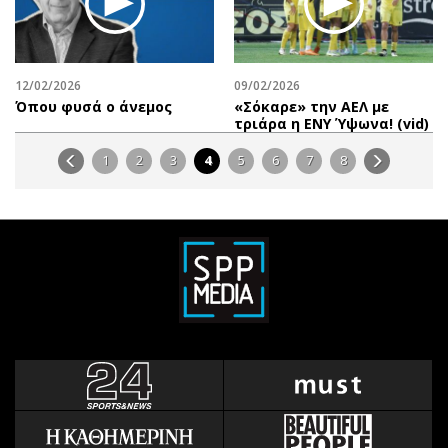
12/02/2026
09/02/2026
Όπου φυσά ο άνεμος
«Σόκαρε» την ΑΕΛ με
τριάρα η ΕΝΥ Ύψωνα! (vid)
1
2
3
4
5
6
7
8