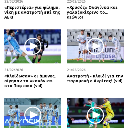
22/02/2026
22/02/2026
«Περιστέρια» για φίλημα,
«Χρυσός» Ολαγίνκα και
νίκη με ανατροπή επί της
γαλαζοκίτρινο το…
ΑΕΚ!
αιώνιο!
21/02/2026
21/02/2026
«Κλείδωσαν» οι άμυνες,
Ανατροπή - κλειδί για την
σίγησαν τα «κανόνια»
παραμονή ο Ακρίτας! (vid)
στο Παφιακό (vid)