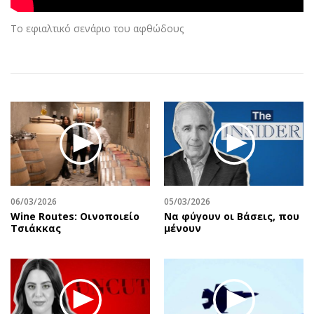
Αθλητισμός
Geek
Το εφιαλτικό σενάριο του αφθώδους
Κύπρος
Νέα
Ελλάδα
Κινητά-tablets
Διεθνή
Social
Κληρώσεις Allwyn
Αυτοκίνηση
Οικονομική
Αφιερώματα
Οικονομία
Πολιτική
Real Estate
Οικονομία
Επιχειρήσεις
Γενικά
Αγορές
Αναδρομές
06/03/2026
05/03/2026
Wine Routes: Οινοποιείο
Να φύγουν οι Βάσεις, που
Money Review
Πρόσωπα
Τσιάκκας
μένουν
AstroBank Properties
Περιβάλλον
Trends
Good Life
Ενέργεια
Γυναίκα
Ναυτιλία
Showbiz