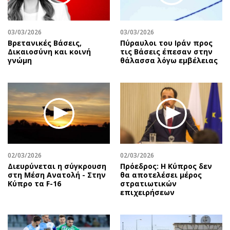
Περιβάλλον
Ταξίδια
Ελλάδα
Συνταγές
03/03/2026
03/03/2026
Κόσμος
Έξοδος
Βρετανικές Βάσεις,
Πύραυλοι του Ιράν προς
Παράξενα
Media
Δικαιοσύνη και κοινή
τις Βάσεις έπεσαν στην
γνώμη
θάλασσα λόγω εμβέλειας
Πολιτισμός
Εκπομπές
Σινεμά
Wine routes
Θέατρο-Χορός
Podcasts
Μουσική
Uncut
Εικαστικά
Προσφορές
Βιβλίο
Προσωπικότητες στην ''Κ''
Χειρόγραφα
Επιστολές
02/03/2026
02/03/2026
Διευρύνεται η σύγκρουση
Πρόεδρος: Η Κύπρος δεν
στη Μέση Ανατολή - Στην
θα αποτελέσει μέρος
Κύπρο τα F-16
στρατιωτικών
επιχειρήσεων