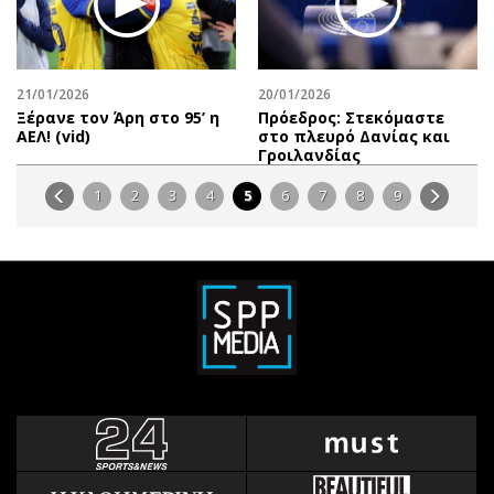
21/01/2026
20/01/2026
Ξέρανε τον Άρη στο 95’ η
Πρόεδρος: Στεκόμαστε
ΑΕΛ! (vid)
στο πλευρό Δανίας και
Γροιλανδίας
1
2
3
4
5
6
7
8
9