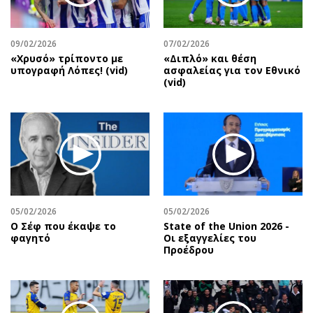
Περιβάλλον
Ταξίδια
Ελλάδα
Συνταγές
09/02/2026
07/02/2026
Κόσμος
Έξοδος
«Χρυσό» τρίποντο με
«Διπλό» και θέση
Παράξενα
Media
υπογραφή Λόπες! (vid)
ασφαλείας για τον Εθνικό
(vid)
Πολιτισμός
Εκπομπές
Σινεμά
Wine routes
Θέατρο-Χορός
Podcasts
Μουσική
Uncut
Εικαστικά
Προσφορές
Βιβλίο
Προσωπικότητες στην ''Κ''
Χειρόγραφα
Επιστολές
05/02/2026
05/02/2026
Ο Σέφ που έκαψε το
State of the Union 2026 -
φαγητό
Οι εξαγγελίες του
Προέδρου